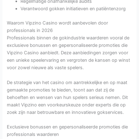
Regelmatige onafhankelijke audits
Verantwoord gokken initiatieven en patiëntenzorg
Waarom Vipzino Casino wordt aanbevolen door
professionals in 2026
Professionals binnen de gokindustrie waarderen vooral de
exclusieve bonussen en gepersonaliseerde promoties die
Vipzino Casino aanbiedt. Deze aanbiedingen zorgen voor
een unieke speelervaring en vergroten de kansen op winst
voor zowel nieuwe als vaste spelers.
De strategie van het casino om aantrekkelijke en op maat
gemaakte promoties te bieden, toont aan dat zij de
behoeften en wensen van hun spelers serieus nemen. Dit
maakt Vipzino een voorkeurskeuze onder experts die op
zoek zijn naar betrouwbare en innovatieve gokservices.
Exclusieve bonussen en gepersonaliseerde promoties die
professionals waarderen