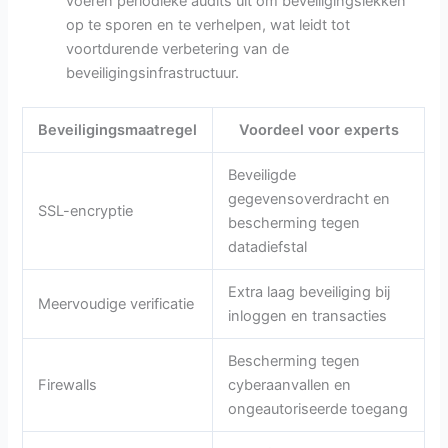
voeren periodieke audits uit om beveiligingslekken
op te sporen en te verhelpen, wat leidt tot
voortdurende verbetering van de
beveiligingsinfrastructuur.
Beveiligingsmaatregel
Voordeel voor experts
Beveiligde
gegevensoverdracht en
SSL-encryptie
bescherming tegen
datadiefstal
Extra laag beveiliging bij
Meervoudige verificatie
inloggen en transacties
Bescherming tegen
Firewalls
cyberaanvallen en
ongeautoriseerde toegang