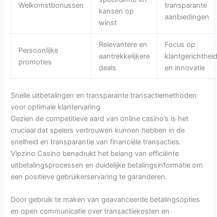
Welkomstbonussen
transparante
kansen op
aanbiedingen
winst
Relevantere en
Focus op
Persoonlijke
aantrekkelijkere
klantgerichthei
promoties
deals
en innovatie
Snelle uitbetalingen en transparante transactiemethoden
voor optimale klantervaring
Gezien de competitieve aard van online casino’s is het
cruciaal dat spelers vertrouwen kunnen hebben in de
snelheid en transparantie van financiële transacties.
Vipzino Casino benadrukt het belang van efficiënte
uitbetalingsprocessen en duidelijke betalingsinformatie om
een positieve gebruikerservaring te garanderen.
Door gebruik te maken van geavanceerde betalingsopties
en open communicatie over transactiekosten en