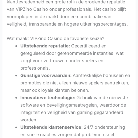
klanttevredenheid een grote rol in de groeiende reputatie
van VIPZino Casino onder professionals. Het casino blijft
vooroplopen in de markt door een combinatie van
veiligheid, transparantie en hogere uitkeringspercentages.
Wat maakt VIPZino Casino de favoriete keuze?
Uitstekende reputatie:
Gecertificeerd en
gereguleerd door gerenommeerde instanties, wat
zorgt voor vertrouwen onder spelers en
professionals.
Gunstige voorwaarden:
Aantrekkelijke bonussen en
promoties die niet alleen nieuwe spelers aantrekken,
maar ook loyale klanten belonen.
Innovatieve technologie:
Gebruik van de nieuwste
software en beveiligingsmaatregelen, waardoor de
integriteit en veiligheid van gaming gegarandeerd
worden.
Uitstekende klantenservice:
24/7 ondersteuning
en snelle reacties zorgen dat problemen snel