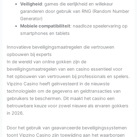
Veiligheid
: games die eerlijkheid en willekeur
garanderen door gebruik van RNG (Random Number
Generator)
Mobiele compatibiliteit
: naadloze speelervaring op
smartphones en tablets
Innovatieve beveiligingsmaatregelen die vertrouwen
opbouwen bij experts
In de wereld van online gokken zijn de
beveiligingsmaatregelen van een casino essentieel voor
het opbouwen van vertrouwen bij professionals en spelers.
Vipzino Casino heeft geïnvesteerd in de nieuwste
technologieën om de gegevens en geldtransacties van
gebruikers te beschermen. Dit maakt het casino een
betrouwbare keuze voor zowel nieuwe als ervaren gokkers
in 2026.
Door het gebruik van geavanceerde beveiligingssystemen
toont Vipzino Casino zijn toewijding aan het waarborgen