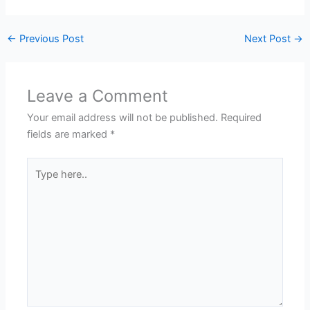
←
Previous Post
Next Post
→
Leave a Comment
Your email address will not be published.
Required
fields are marked
*
Type
here..