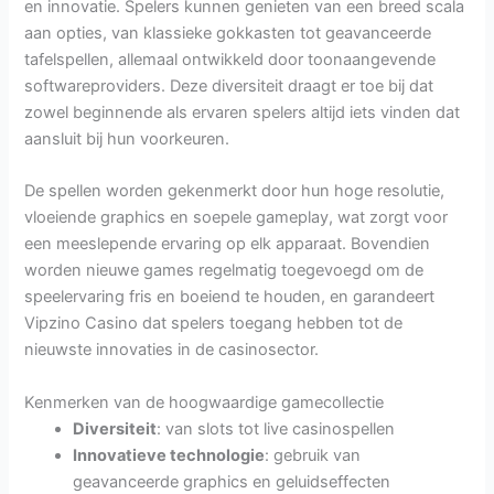
en innovatie. Spelers kunnen genieten van een breed scala
aan opties, van klassieke gokkasten tot geavanceerde
tafelspellen, allemaal ontwikkeld door toonaangevende
softwareproviders. Deze diversiteit draagt er toe bij dat
zowel beginnende als ervaren spelers altijd iets vinden dat
aansluit bij hun voorkeuren.
De spellen worden gekenmerkt door hun hoge resolutie,
vloeiende graphics en soepele gameplay, wat zorgt voor
een meeslepende ervaring op elk apparaat. Bovendien
worden nieuwe games regelmatig toegevoegd om de
speelervaring fris en boeiend te houden, en garandeert
Vipzino Casino dat spelers toegang hebben tot de
nieuwste innovaties in de casinosector.
Kenmerken van de hoogwaardige gamecollectie
Diversiteit
: van slots tot live casinospellen
Innovatieve technologie
: gebruik van
geavanceerde graphics en geluidseffecten