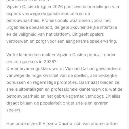
Vipzino Casino krijgt in 2026 positieve beoordelingen van
experts vanwege de goede reputatie en de
betrouwbaarheid. Professionals waarderen vooral het
uitgebreide spelaanbod, de gebruiksvriendelijke interface
en de veiligheid van het platform. Dit geeft spelers
vertrouwen en zorgt voor een aangename speelervaring.
Welke kenmerken maken Vipzino Casino populair onder
ervaren gokkers in 2026?
Onder ervaren gokkers wordt Vipzino Casino gewaardeerd
vanwege de hoge kwaliteit van de spellen, aantrekkelijke
bonussen en regelmatige promoties. Daarnaast bieden ze
snelle uitbetalingen en professionele klantenservice, wat de
betrouwbaarheid en het gebruiksgemak verhoogt. Dit alles
draagt bij aan de populariteit onder snelle en ervaren
spelers.
Hoe onderscheidt Vipzino Casino zich van andere online