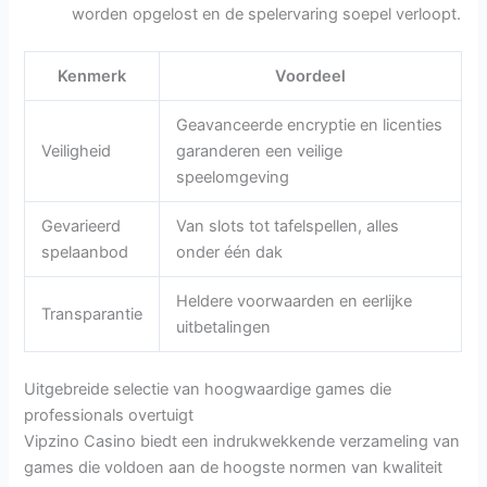
worden opgelost en de spelervaring soepel verloopt.
Kenmerk
Voordeel
Geavanceerde encryptie en licenties
Veiligheid
garanderen een veilige
speelomgeving
Gevarieerd
Van slots tot tafelspellen, alles
spelaanbod
onder één dak
Heldere voorwaarden en eerlijke
Transparantie
uitbetalingen
Uitgebreide selectie van hoogwaardige games die
professionals overtuigt
Vipzino Casino biedt een indrukwekkende verzameling van
games die voldoen aan de hoogste normen van kwaliteit