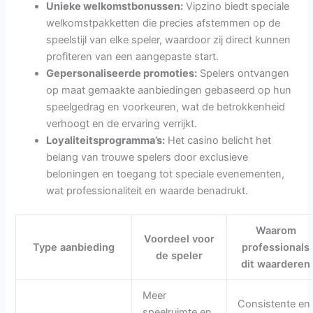
Unieke welkomstbonussen:
Vipzino biedt speciale
welkomstpakketten die precies afstemmen op de
speelstijl van elke speler, waardoor zij direct kunnen
profiteren van een aangepaste start.
Gepersonaliseerde promoties:
Spelers ontvangen
op maat gemaakte aanbiedingen gebaseerd op hun
speelgedrag en voorkeuren, wat de betrokkenheid
verhoogt en de ervaring verrijkt.
Loyaliteitsprogramma’s:
Het casino belicht het
belang van trouwe spelers door exclusieve
beloningen en toegang tot speciale evenementen,
wat professionaliteit en waarde benadrukt.
Waarom
Voordeel voor
Type aanbieding
professionals
de speler
dit waarderen
Meer
Consistente en
speelruimte en