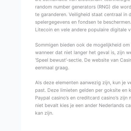
random number generators (RNG) die worden
te garanderen. Veiligheid staat centraal i
spelergegevens en fondsen te beschermen.
Litecoin en vele andere populaire digitale va
Sommigen bieden ook de mogelijkheid om in 
wanneer dat niet langer het geval is, zijn 
‘Speel bewust’-sectie. De website van Casi
eenmaal graag.
Als deze elementen aanwezig zijn, kun je ve
past. Deze limieten gelden per goksite en 
Paypal casino’s en creditcard casino’s zijn 
niet bevalt kies je een ander Nederlands ca
kan zijn.