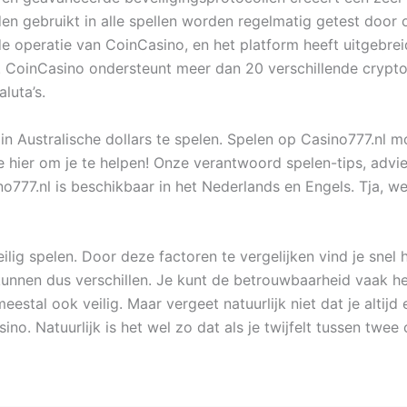
 gebruikt in alle spellen worden regelmatig getest door on
n de operatie van CoinCasino, en het platform heeft uitge
 CoinCasino ondersteunt meer dan 20 verschillende crypto
luta’s.
Australische dollars te spelen. Spelen op Casino777.nl moe
we hier om je te helpen! Onze verantwoord spelen-tips, adv
no777.nl is beschikbaar in het Nederlands en Engels. Tja,
ilig spelen. Door deze factoren te vergelijken vind je snel
kunnen dus verschillen. Je kunt de betrouwbaarheid vaak h
meestal ook veilig. Maar vergeet natuurlijk niet dat je altijd
sino. Natuurlijk is het wel zo dat als je twijfelt tussen tw