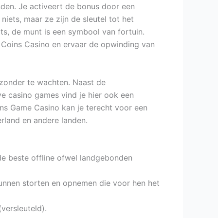
nden. Je activeert de bonus door een
ets, maar ze zijn de sleutel tot het
s, de munt is een symbool van fortuin.
 Coins Casino en ervaar de opwinding van
 zonder te wachten. Naast de
e casino games vind je hier ook een
ins Game Casino kan je terecht voor een
erland en andere landen.
 de beste offline ofwel landgebonden
kunnen storten en opnemen die voor hen het
versleuteld).