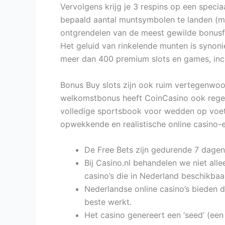
Vervolgens krijg je 3 respins op een speci
bepaald aantal muntsymbolen te landen (mee
ontgrendelen van de meest gewilde bonusfe
Het geluid van rinkelende munten is synon
meer dan 400 premium slots en games, incl
Bonus Buy slots zijn ook ruim vertegenwoor
welkomstbonus heeft CoinCasino ook regelm
volledige sportsbook voor wedden op voetb
opwekkende en realistische online casino-e
De Free Bets zijn gedurende 7 dagen 
Bij Casino.nl behandelen we niet all
casino’s die in Nederland beschikbaar
Nederlandse online casino’s bieden 
beste werkt.
Het casino genereert een ‘seed’ (een 