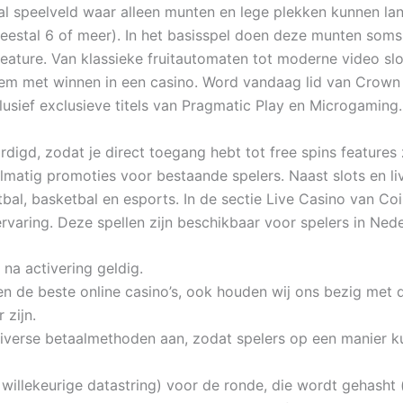
aal speelveld waar alleen munten en lege plekken kunnen la
stal 6 of meer). In het basisspel doen deze munten soms ni
ature. Van klassieke fruitautomaten tot moderne video slot
iem met winnen in een casino. Word vandaag lid van Crown
usief exclusieve titels van Pragmatic Play en Microgaming.
digd, zodat je direct toegang hebt tot free spins features
atig promoties voor bestaande spelers. Naast slots en liv
al, basketbal en esports. In de sectie Live Casino van Co
rvaring. Deze spellen zijn beschikbaar voor spelers in Ned
na activering geldig.
een de beste online casino’s, ook houden wij ons bezig met
 zijn.
diverse betaalmethoden aan, zodat spelers op een manier 
willekeurige datastring) voor de ronde, die wordt gehasht (