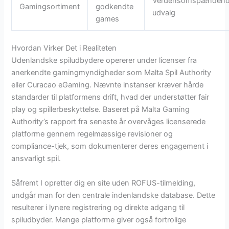
Verdensomspænden
Gamingsortiment
godkendte
udvalg
games
Hvordan Virker Det i Realiteten
Udenlandske spiludbydere opererer under licenser fra
anerkendte gamingmyndigheder som Malta Spil Authority
eller Curacao eGaming. Nævnte instanser kræver hårde
standarder til platformens drift, hvad der understøtter fair
play og spillerbeskyttelse. Baseret på Malta Gaming
Authority’s rapport fra seneste år overvåges licenserede
platforme gennem regelmæssige revisioner og
compliance-tjek, som dokumenterer deres engagement i
ansvarligt spil.
Såfremt I opretter dig en site uden ROFUS-tilmelding,
undgår man for den centrale indenlandske database. Dette
resulterer i lynere registrering og direkte adgang til
spiludbyder. Mange platforme giver også fortrolige