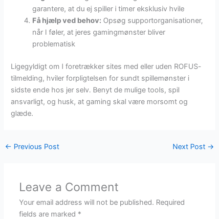
garantere, at du ej spiller i timer eksklusiv hvile
Få hjælp ved behov:
Opsøg supportorganisationer,
når I føler, at jeres gamingmønster bliver
problematisk
Ligegyldigt om I foretrækker sites med eller uden ROFUS-
tilmelding, hviler forpligtelsen for sundt spillemønster i
sidste ende hos jer selv. Benyt de mulige tools, spil
ansvarligt, og husk, at gaming skal være morsomt og
glæde.
←
Previous Post
Next Post
→
Leave a Comment
Your email address will not be published.
Required
fields are marked
*