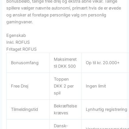
bonusbeløb, talrige free drej og ekstra åbne vilkår. Talrige
spillere vælger nævnte autonomi, primært hvis de er øvede
og ønsker at foretage personlige valg om personlig
gamingvaner.
Egenskab
Inkl. ROFUS
Fritaget ROFUS
Maksimeret
Bonusomfang
Op til kr. 20.000+
til DKK 500
Toppen
Free Drej
DKK 2 per
Ingen limit
spil
Bekræftelse
Tilmeldingstid
Lynhurtig registrering
kræves
Dansk-