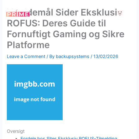
Skip
Væddemål Sider Eksklusiv
to
content
ROFUS: Deres Guide til
Fornuftigt Gaming og Sikre
Platforme
Leave a Comment
/ By
backupsystems
/
13/02/2026
Oversigt
Fordele hos Sites Eksklusiv ROFUS-Tilmelding