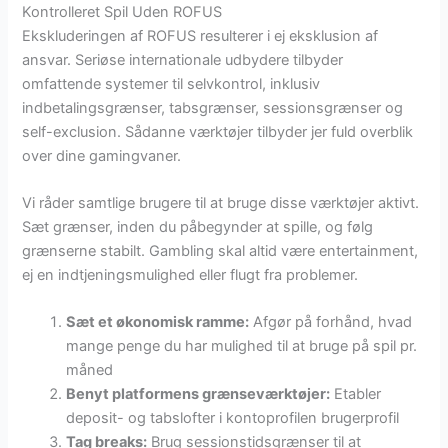
Kontrolleret Spil Uden ROFUS
Ekskluderingen af ROFUS resulterer i ej eksklusion af
ansvar. Seriøse internationale udbydere tilbyder
omfattende systemer til selvkontrol, inklusiv
indbetalingsgrænser, tabsgrænser, sessionsgrænser og
self-exclusion. Sådanne værktøjer tilbyder jer fuld overblik
over dine gamingvaner.
Vi råder samtlige brugere til at bruge disse værktøjer aktivt.
Sæt grænser, inden du påbegynder at spille, og følg
grænserne stabilt. Gambling skal altid være entertainment,
ej en indtjeningsmulighed eller flugt fra problemer.
Sæt et økonomisk ramme:
Afgør på forhånd, hvad
mange penge du har mulighed til at bruge på spil pr.
måned
Benyt platformens grænseværktøjer:
Etabler
deposit- og tabslofter i kontoprofilen brugerprofil
Tag breaks:
Brug sessionstidsgrænser til at