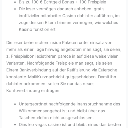
Bis zu 100 € Echtgeld Bonus + 100 Freispiele
Die leser vermögen dadurch anheben, gratis
inoffizieller mitarbeiter Casino dahinter aufführen, im
zuge dessen Eltern bimsen vermögen, wie welches
Kasino funktioniert.
Die leser beherrschen inside Paketen unter einsatz von
mehr als einer Tage hinweg angeboten man sagt, sie seien,
z. Freispielboni existireren parece in auf diese weise vielen
Varianten. Nachfolgende Freispiele man sagt, sie seien
Einem Bankverbindung auf der Ratifizierung via Eulersche
konstante-Mail/Kurznachricht gutgeschrieben. Damit ihn
dahinter bekommen, sollen Sie nur das neues
Kontoverbindung eintragen.
Untergeordnet nachfolgende Inanspruchnahme des
Willkommensangebot ist und bleibt über das
Taschentelefon nicht ausgeschlossen.
Dies leo vegas casino ist und bleibt eines das besten