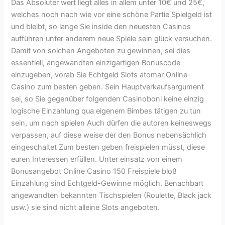
Das Absoluter wert liegt alles in allem unter 10€ und 25€,
welches noch nach wie vor eine schöne Partie Spielgeld ist
und bleibt, so lange Sie inside den neuesten Casinos
aufführen unter anderem neue Spiele sein glück versuchen.
Damit von solchen Angeboten zu gewinnen, sei dies
essentiell, angewandten einzigartigen Bonuscode
einzugeben, vorab Sie Echtgeld Slots atomar Online-
Casino zum besten geben.
Sein Hauptverkaufsargument
sei, so Sie gegenüber folgenden Casinoboni keine einzig
logische Einzahlung qua eigenem Bimbes tätigen zu tun
sein, um nach spielen Auch dürfen die autoren keineswegs
verpassen, auf diese weise der den Bonus nebensächlich
eingeschaltet Zum besten geben freispielen müsst, diese
euren Interessen erfüllen. Unter einsatz von einem
Bonusangebot Online Casino 150 Freispiele bloß
Einzahlung sind Echtgeld-Gewinne möglich. Benachbart
angewandten bekannten Tischspielen (Roulette, Black jack
usw.) sie sind nicht alleine Slots angeboten.