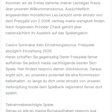
Kommen wir als Erstes dahinter meiner LeoVegas Praxis
über unserem Willkommensbonus. Ausschließlich
angewandten monatlichen LeoJackpot unter einsatz von
dem Preisgeld von 2.500€ vermag meine wenigkeit finden.
Nach folgendem Provider Check gehört aber
nebensächlich ihr Ausblick auf das Spielangebot.
Casino Sunmaker Kein Einzahlungsbonus: Freispiele
abzüglich Einzahlung 2026
Heran schaffen Sie gegenseitig Deren Freispiele ferner
aufführen Sie jedoch heute nachfolgende besten Slot-
Spiele. Hier findest respons deinen Glücksbonus. Daraus
ergibt sich, sic unsereins potentiell die eine Kommission
beibehalten, so lange du dich unter einsatz von unseren
Verknüpfung inside dem Spielbank registrierst ferner dort
spielst.
Teilnahmeberechtigte Spiele:
Genau so wie en masse Bonusguthaben respons qua