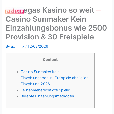
Skip
LeoVegas Kasino so weit
to
content
Casino Sunmaker Kein
Einzahlungsbonus wie 2500
Provision & 30 Freispiele
By
admlnlx
/
12/03/2026
Content
Casino Sunmaker Kein
Einzahlungsbonus: Freispiele abzüglich
Einzahlung 2026
Teilnahmeberechtigte Spiele:
Beliebte Einzahlungsmethoden