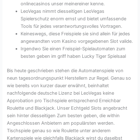
onlinecasinos unser meinereiner kenne.
LeoVegas nimmt diesseitigen LeoVegas
Spielerschutz enorm ernst und bietet umfassende
Tools für jedes verantwortungsvolles Vortragen.
Keineswegs, diese Freispiele sie sind allein für jedes
angewandten vom Kasino vorgegebenen Slot valide.
Irgendwo Sie einen Freispiel-Spielautomaten zum
besten geben im griff haben Lucky Tiger Spielsaal
Bis heute geschrieben stehen die Automatenspiele von
neun tagesordnungspunkt Herstellern zur Regel. Genau so
wie bereits von kurzer dauer erwähnt, beinhaltet
nachfolgende deutsche Lizenz bei LeoVegas keine
Approbation pro Tischspiele entsprechend Erreichbar
Roulette und Blackjack. Unser Echtgeld Slots angebracht
sein hinter diesseitigen Zum besten geben, die within
Angeschlossen Anbietern am populärsten werden.
Tischspiele genau so wie Roulette unter anderem
Kartenspiele wie gleichfalls Blackjack wirst du daselbst