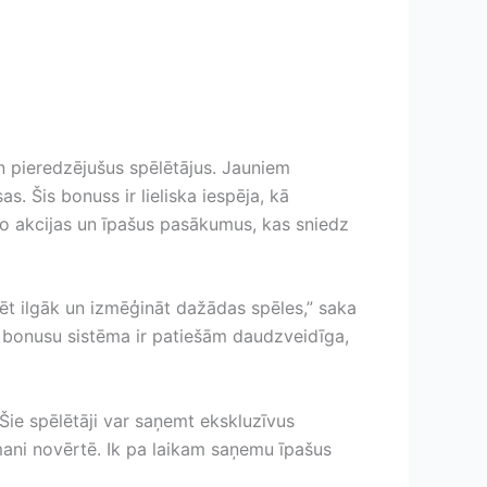
gan pieredzējušus spēlētājus. Jauniem
. Šis bonuss ir lieliska iespēja, kā
rīko akcijas un īpašus pasākumus, kas sniedz
t ilgāk un izmēģināt dažādas spēles,” saka
ss bonusu sistēma ir patiešām daudzveidīga,
Šie spēlētāji var saņemt ekskluzīvus
mani novērtē. Ik pa laikam saņemu īpašus