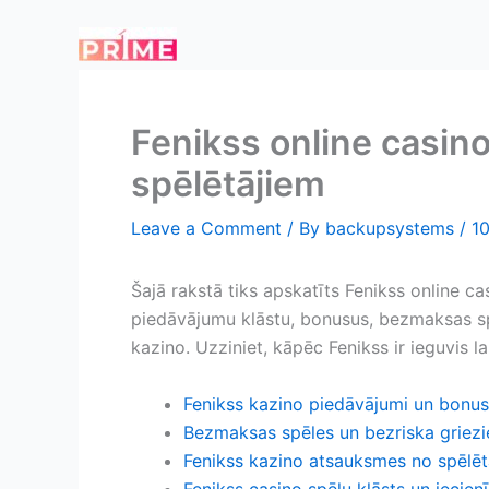
Skip
to
content
Fenikss online casino
spēlētājiem
Leave a Comment
/ By
backupsystems
/
1
Šajā rakstā tiks apskatīts Fenikss online c
piedāvājumu klāstu, bonusus, bezmaksas spē
kazino. Uzziniet, kāpēc Fenikss ir ieguvis l
Fenikss kazino piedāvājumi un bonus
Bezmaksas spēles un bezriska griezi
Fenikss kazino atsauksmes no spēlētā
Fenikss casino spēļu klāsts un iecien