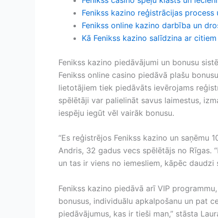
Fenikss kazino reģistrācijas process
Fenikss online kazino darbība un dro
Kā Fenikss kazino salīdzina ar citiem
Fenikss kazino piedāvājumi un bonusu sistē
Fenikss online casino piedāvā plašu bonusu k
lietotājiem tiek piedāvāts ievērojams reģist
spēlētāji var palielināt savus laimestus, iz
iespēju iegūt vēl vairāk bonusu.
“Es reģistrējos Fenikss kazino un saņēmu 
Andris, 32 gadus vecs spēlētājs no Rīgas. “
un tas ir viens no iemesliem, kāpēc daudzi s
Fenikss kazino piedāvā arī VIP programmu, 
bonusus, individuālu apkalpošanu un pat ce
piedāvājumus, kas ir tieši man,” stāsta Laur