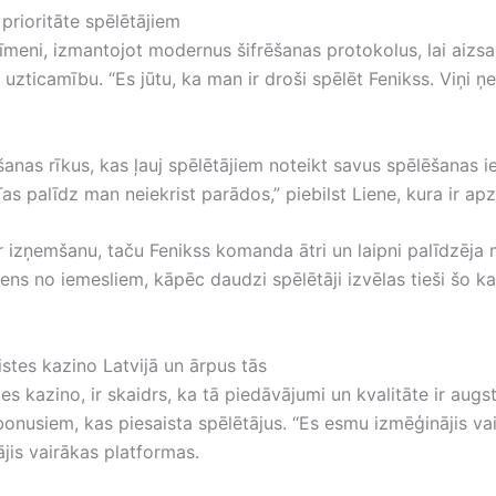
prioritāte spēlētājiem
meni, izmantojot modernus šifrēšanas protokolus, lai aizsar
 uzticamību. “Es jūtu, ka man ir droši spēlēt Fenikss. Viņi ņ
šanas rīkus, kas ļauj spēlētājiem noteikt savus spēlēšanas 
s palīdz man neiekrist parādos,” piebilst Liene, kura ir apz
zņemšanu, taču Fenikss komanda ātri un laipni palīdzēja man
ens no iemesliem, kāpēc daudzi spēlētāji izvēlas tieši šo ka
istes kazino Latvijā un ārpus tās
es kazino, ir skaidrs, ka tā piedāvājumi un kvalitāte ir augs
bonusiem, kas piesaista spēlētājus. “Es esmu izmēģinājis va
ājis vairākas platformas.