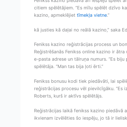
Fenikss kazino piedāvā arī iespēju spēlēt ar
citiem spēlētājiem. “Es mīlu spēlēt dzīvo kaz
kazino, apmeklējiet
tīmekļa vietne
.”
kā justies kā daļai no reālā kazino,” saka Ed
Fenikss kazino reģistrācijas process un bon
Reģistrēšanās Fenikss online kazino ir ātra 
e-pasta adrese un tālruņa numurs. “Es biju pā
spēlētāja. “Man tas bija ļoti ērti.”
Fenikss bonusu kodi tiek piedāvāti, lai spē
reģistrācijas procesu vēl pievilcīgāku. “Es
Roberts, kurš ir aktīvs spēlētājs.
Reģistrācijas laikā fenikss kazino piedāvā 
ikvienam izvēlēties šo iespēju, jo tā ir lie