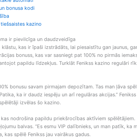
 un bonusa kodi
šība
 tiešsaistes kazino
ma ir pievilcīga un daudzveidīga
lāstu, kas ir īpaši izstrādāts, lai piesaistītu gan jaunus, 
rācijas bonuss, kas var sasniegt pat 100% no pirmās iemaksas
mantojot papildu līdzekļus. Turklāt Fenikss kazino regulāri 
100% bonusu savam pirmajam depozītam. Tas man ļāva spēlē
Patika, ka ir daudz iespēju un arī regulāras akcijas.” Fenik
pēlētāji izvēlas šo kazino.
kas nodrošina papildu priekšrocības aktīviem spēlētājiem. 
ļojumu balvas. “Es esmu VIP dalībnieks, un man patīk, ka 
a, kas spēlē Fenikss jau vairākus gadus.