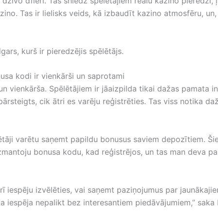
 dzīvo dīleri. Tas sniedz spēlētājiem reālu kazino pieredzi, 
ino. Tas ir lielisks veids, kā izbaudīt kazino atmosfēru, un,
gars, kurš ir pieredzējis spēlētājs.
usa kodi ir vienkārši un saprotami
un vienkārša. Spēlētājiem ir jāaizpilda tikai dažas pamata i
rsteigts, cik ātri es varēju reģistrēties. Tas viss notika daž
lētāji varētu saņemt papildu bonusus saviem depozītiem. Šie 
 izmantoju bonusa kodu, kad reģistrējos, un tas man deva pa
arī iespēju izvēlēties, vai saņemt paziņojumus par jaunākaj
liska iespēja nepalikt bez interesantiem piedāvājumiem,” sak