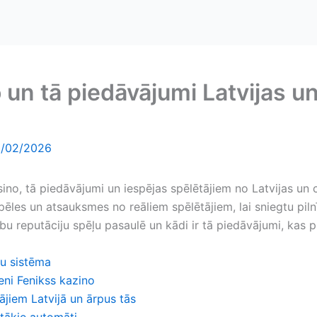
 un tā piedāvājumi Latvijas un
0/02/2026
asino, tā piedāvājumi un iespējas spēlētājiem no Latvijas un
les un atsauksmes no reāliem spēlētājiem, lai sniegtu pilnī
abu reputāciju spēļu pasaulē un kādi ir tā piedāvājumi, kas p
u sistēma
eni Fenikss kazino
jiem Latvijā un ārpus tās
ītākie automāti