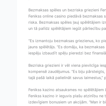
Bezmaksas spēles un bezriska griezieni Fen
Fenikss online casino piedāvā bezmaksas spēl
riska. Bezmaksas spēles ļauj spēlētājiem iz
un tā palīdz spēlētājiem iegūt pārliecību 
“Es izmantoju bezmaksas griezienus, ko pied
jauns spēlētājs. “Es domāju, ka bezmaksas sp
iespēju izbaudīt spēļu pieredzi bez finansiā
Bezriska griezieni ir vēl viena pievilcīga ie
kompensē zaudējumus. “Es biju pārsteigts,
tajā pašā laikā palielināt savus laimestus,” p
Fenikss kazino atsauksmes no spēlētājiem L
Fenikss kazino ir ieguvis plašu atzinību ne 
izdevīgiem bonusiem un akcijām. “Man ir biju