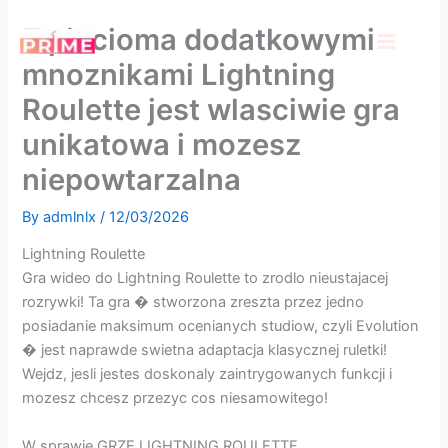
Skip
Z piecioma dodatkowymi
to
content
mnoznikami Lightning
Roulette jest wlasciwie gra
unikatowa i mozesz
niepowtarzalna
By
admlnlx
/
12/03/2026
Lightning Roulette
Gra wideo do Lightning Roulette to zrodlo nieustajacej
rozrywki! Ta gra � stworzona zreszta przez jedno
posiadanie maksimum ocenianych studiow, czyli Evolution
� jest naprawde swietna adaptacja klasycznej ruletki!
Wejdz, jesli jestes doskonaly zaintrygowanych funkcji i
mozesz chcesz przezyc cos niesamowitego!
W sprawie GRZE LIGHTNING ROULETTE