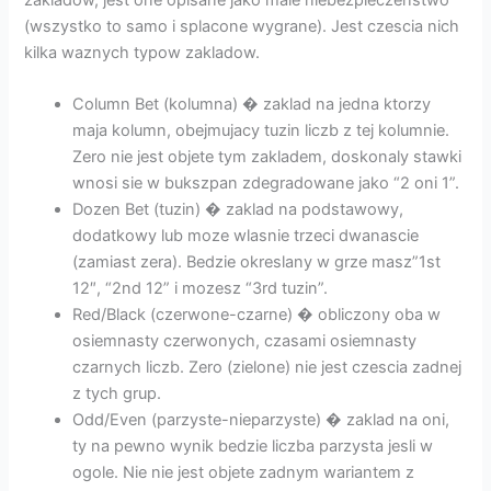
(wszystko to samo i splacone wygrane). Jest czescia nich
kilka waznych typow zakladow.
Column Bet (kolumna) � zaklad na jedna ktorzy
maja kolumn, obejmujacy tuzin liczb z tej kolumnie.
Zero nie jest objete tym zakladem, doskonaly stawki
wnosi sie w bukszpan zdegradowane jako “2 oni 1”.
Dozen Bet (tuzin) � zaklad na podstawowy,
dodatkowy lub moze wlasnie trzeci dwanascie
(zamiast zera). Bedzie okreslany w grze masz”1st
12″, “2nd 12” i mozesz “3rd tuzin”.
Red/Black (czerwone-czarne) � obliczony oba w
osiemnasty czerwonych, czasami osiemnasty
czarnych liczb. Zero (zielone) nie jest czescia zadnej
z tych grup.
Odd/Even (parzyste-nieparzyste) � zaklad na oni,
ty na pewno wynik bedzie liczba parzysta jesli w
ogole. Nie nie jest objete zadnym wariantem z