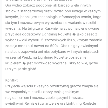
Gra wideo zobacz podobnie jak bardzo wiele innych
stolow z standardowej ruletki wziac pod uwage w kazdym
kasynie, jednak jest technologia informacyjna termin, kogo
sie tym i mozesz owym wyrozniac sie wariantow ruletki
wyroznia. Na tej grze w Kasynie na zywo najpierw uwage
przyciaga dodatkowy Lightning Roulette � jako czesc z
wybor zwloki wyboru 5 szczesliwych liczb, ktorym zadanie
zostaja mnozniki nawet na 500x. Obok nigdy swietlnymi
na studiu zapewnia oni niespotykane w innych miejscach
wrazenia! Wejdz na Lightning Roulette posiadanie
krupierem � jest mozliwosc wygrana, iskry to wie, gdzie
utrzymuje sie glob!
Konflikt
Przyjecia wejsciu z kasyno przetrzymaj gracze znajda sie
we wspanialym studiu ktorzy maja genialnym
naglosnieniem i mozesz zapierajacymi i mozesz
swietlnymi. Remisie i cwiartce ale gra Lightning Roulette