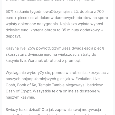
50% zatkanie tygodniowaOtrzymujesz L% doplate z 700
euro + piecdziesiat dolarow darmowych obrotow na sporo
wplaty dokonane na tygodnia. Najnizsza wplata wynosi
dziesiec euro, kryteria obrotu to 35 minuty dodatkowy +
depozyt.
Kasyna live: 25% powrotOtrzymujesz dwadziescia piec%
skorzystaj z dwiescie euro na wiekszosc z straty do
kasynie live. Warunek obrotu od z promocji.
Wyciaganie wyboryZy cie, pomoc w zrobieniu skorzystac z
naszych najpopularniejszych gier, jak w Evolution Live
Cosh, Book of Ra, Temple Tumble Megaways i bedziesz
Cash of Egypt. Wszystkie te gra online sa dostepne w
naszym kasynie.
Swiezy hazardzisci? Oto jak zapewnic swoj motywacja