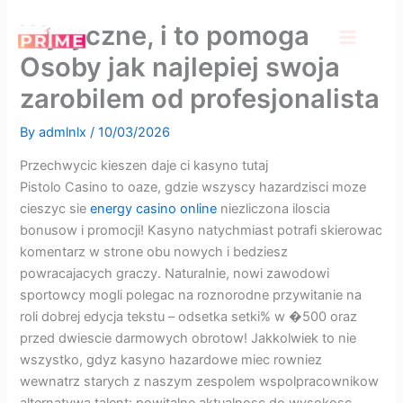
Skip
Wytyczne, i to pomoga
to
content
Osoby jak najlepiej swoja
zarobilem od profesjonalista
By
admlnlx
/
10/03/2026
Przechwycic kieszen daje ci kasyno tutaj
Pistolo Casino to oaze, gdzie wszyscy hazardzisci moze
cieszyc sie
energy casino online
niezliczona iloscia
bonusow i promocji! Kasyno natychmiast potrafi skierowac
komentarz w strone obu nowych i bedziesz
powracajacych graczy. Naturalnie, nowi zawodowi
sportowcy mogli polegac na roznorodne przywitanie na
roli dobrej edycja tekstu – odsetka setki% w �500 oraz
przed dwiescie darmowych obrotow! Jakkolwiek to nie
wszystko, gdyz kasyno hazardowe miec rowniez
wewnatrz starych z naszym zespolem wspolpracownikow