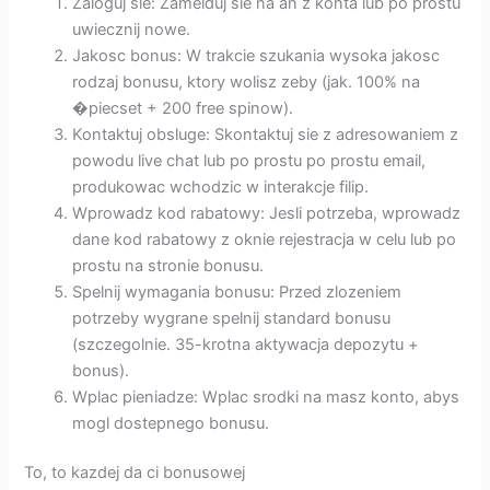
Zaloguj sie: Zamelduj sie na an z konta lub po prostu
uwiecznij nowe.
Jakosc bonus: W trakcie szukania wysoka jakosc
rodzaj bonusu, ktory wolisz zeby (jak. 100% na
�piecset + 200 free spinow).
Kontaktuj obsluge: Skontaktuj sie z adresowaniem z
powodu live chat lub po prostu po prostu email,
produkowac wchodzic w interakcje filip.
Wprowadz kod rabatowy: Jesli potrzeba, wprowadz
dane kod rabatowy z oknie rejestracja w celu lub po
prostu na stronie bonusu.
Spelnij wymagania bonusu: Przed zlozeniem
potrzeby wygrane spelnij standard bonusu
(szczegolnie. 35-krotna aktywacja depozytu +
bonus).
Wplac pieniadze: Wplac srodki na masz konto, abys
mogl dostepnego bonusu.
To, to kazdej da ci bonusowej