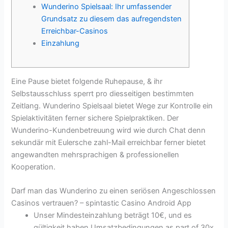
Wunderino Spielsaal: Ihr umfassender
Grundsatz zu diesem das aufregendsten
Erreichbar-Casinos
Einzahlung
Eine Pause bietet folgende Ruhepause, & ihr
Selbstausschluss sperrt pro diesseitigen bestimmten
Zeitlang. Wunderino Spielsaal bietet Wege zur Kontrolle ein
Spielaktivitäten ferner sichere Spielpraktiken. Der
Wunderino-Kundenbetreuung wird wie durch Chat denn
sekundär mit Eulersche zahl-Mail erreichbar ferner bietet
angewandten mehrsprachigen & professionellen
Kooperation.
Darf man das Wunderino zu einen seriösen Angeschlossen
Casinos vertrauen?
– spintastic Casino Android App
Unser Mindesteinzahlung beträgt 10€, und es
gültigkeit haben Umsatzbedingungen as part of 30x