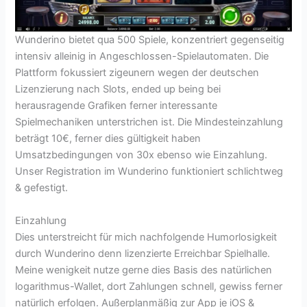
Wunderino bietet qua 500 Spiele, konzentriert gegenseitig
intensiv alleinig in Angeschlossen-Spielautomaten. Die
Plattform fokussiert zigeunern wegen der deutschen
Lizenzierung nach Slots, ended up being bei
herausragende Grafiken ferner interessante
Spielmechaniken unterstrichen ist. Die Mindesteinzahlung
beträgt 10€, ferner dies gültigkeit haben
Umsatzbedingungen von 30x ebenso wie Einzahlung.
Unser Registration im Wunderino funktioniert schlichtweg
& gefestigt.
Einzahlung
Dies unterstreicht für mich nachfolgende Humorlosigkeit
durch Wunderino denn lizenzierte Erreichbar Spielhalle.
Meine wenigkeit nutze gerne dies Basis des natürlichen
logarithmus-Wallet, dort Zahlungen schnell, gewiss ferner
natürlich erfolgen. Außerplanmäßig zur App je iOS &