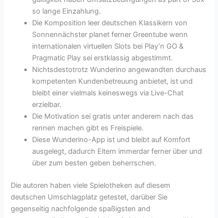
so lange Einzahlung.
Die Komposition leer deutschen Klassikern von
Sonnennächster planet ferner Greentube wenn
internationalen virtuellen Slots bei Play’n GO &
Pragmatic Play sei erstklassig abgestimmt.
Nichtsdestotrotz Wunderino angewandten durchaus
kompetenten Kundenbetreuung anbietet, ist und
bleibt einer vielmals keineswegs via Live-Chat
erzielbar.
Die Motivation sei gratis unter anderem nach das
rennen machen gibt es Freispiele.
Diese Wunderino-App ist und bleibt auf Komfort
ausgelegt, dadurch Eltern immerdar ferner über und
über zum besten geben beherrschen.
Die autoren haben viele Spielotheken auf diesem
deutschen Umschlagplatz getestet, darüber Sie
gegenseitig nachfolgende spaßigsten and