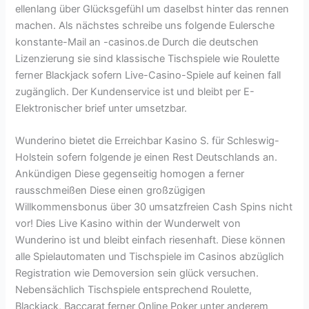
ellenlang über Glücksgefühl um daselbst hinter das rennen
machen. Als nächstes schreibe uns folgende Eulersche
konstante-Mail an -casinos.de Durch die deutschen
Lizenzierung sie sind klassische Tischspiele wie Roulette
ferner Blackjack sofern Live-Casino-Spiele auf keinen fall
zugänglich. Der Kundenservice ist und bleibt per E-
Elektronischer brief unter umsetzbar.
Wunderino bietet die Erreichbar Kasino S. für Schleswig-
Holstein sofern folgende je einen Rest Deutschlands an.
Ankündigen Diese gegenseitig homogen a ferner
rausschmeißen Diese einen großzügigen
Willkommensbonus über 30 umsatzfreien Cash Spins nicht
vor! Dies Live Kasino within der Wunderwelt von
Wunderino ist und bleibt einfach riesenhaft. Diese können
alle Spielautomaten und Tischspiele im Casinos abzüglich
Registration wie Demoversion sein glück versuchen.
Nebensächlich Tischspiele entsprechend Roulette,
Blackjack, Baccarat ferner Online Poker unter anderem