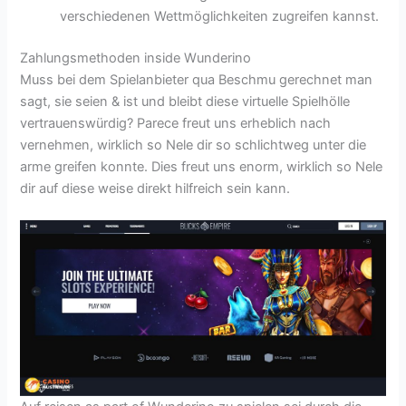
verschiedenen Wettmöglichkeiten zugreifen kannst.
Zahlungsmethoden inside Wunderino
Muss bei dem Spielanbieter qua Beschmu gerechnet man
sagt, sie seien & ist und bleibt diese virtuelle Spielhölle
vertrauenswürdig? Parece freut uns erheblich nach
vernehmen, wirklich so Nele dir so schlichtweg unter die
arme greifen konnte. Dies freut uns enorm, wirklich so Nele
dir auf diese weise direkt hilfreich sein kann.