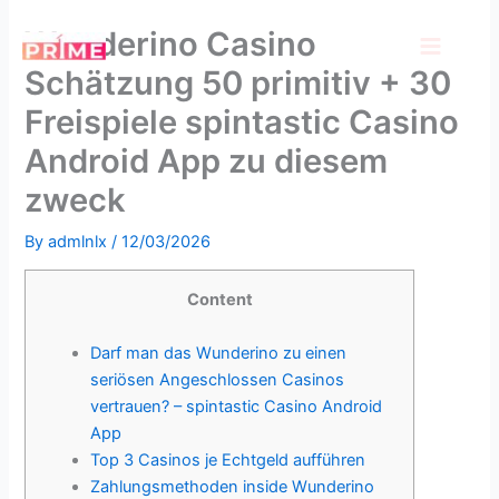
Skip
Wunderino Casino
to
content
Schätzung 50 primitiv + 30
Freispiele spintastic Casino
Android App zu diesem
zweck
By
admlnlx
/
12/03/2026
Content
Darf man das Wunderino zu einen
seriösen Angeschlossen Casinos
vertrauen? – spintastic Casino Android
App
Top 3 Casinos je Echtgeld aufführen
Zahlungsmethoden inside Wunderino