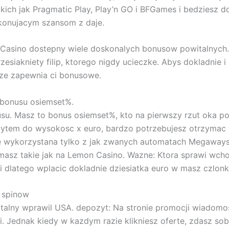
ich jak Pragmatic Play, Play’n GO i BFGames i bedziesz 
konujacym szansom z daje.
Casino dostepny wiele doskonalych bonusow powitalnych. 
rzesiakniety filip, ktorego nigdy ucieczke. Abys dokladnie
ze zapewnia ci bonusowe.
 bonusu osiemset%.
su. Masz to bonus osiemset%, kto na pierwszy rzut oka po
tem do wysokosc x euro, bardzo potrzebujesz otrzymac 
ie wykorzystana tylko z jak zwanych automatach Megaways, 
sz takie jak na Lemon Casino. Wazne: Ktora sprawi wchod
, i dlatego wplacic dokladnie dziesiatka euro w masz czlon
 spinow
alny wprawil USA. depozyt: Na stronie promocji wiadomo
ednak kiedy w kazdym razie klikniesz oferte, zdasz sobie