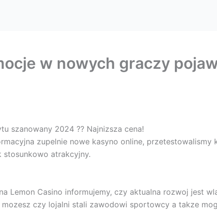
mocje w nowych graczy pojaw
tu szanowany 2024 ?? Najnizsza cena!
rmacyjna zupelnie nowe kasyno online, przetestowalismy ko
 stosunkowo atrakcyjny.
Lemon Casino informujemy, czy aktualna rozwoj jest wla
i mozesz czy lojalni stali zawodowi sportowcy a takze mo