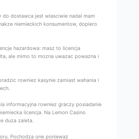
y do dostawca jest wlasciwie nadal mam
ednakze niemieckich konsumentow, dopiero
encje hazardowa: masz to licencja
alta, ale mimo to mozna uwazac powazna i
adzic rowniez kasynie zamiast wahania i
ech.
ia informacyjna rowniez graczy posiadanie
 niemiecka licencja. Na Lemon Casino
e duza zaleta.
yboru. Pochodza one poniewaz