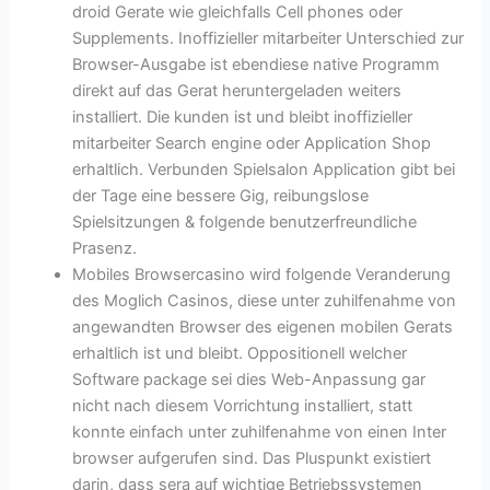
droid Gerate wie gleichfalls Cell phones oder
Supplements. Inoffizieller mitarbeiter Unterschied zur
Browser-Ausgabe ist ebendiese native Programm
direkt auf das Gerat heruntergeladen weiters
installiert. Die kunden ist und bleibt inoffizieller
mitarbeiter Search engine oder Application Shop
erhaltlich. Verbunden Spielsalon Application gibt bei
der Tage eine bessere Gig, reibungslose
Spielsitzungen & folgende benutzerfreundliche
Prasenz.
Mobiles Browsercasino wird folgende Veranderung
des Moglich Casinos, diese unter zuhilfenahme von
angewandten Browser des eigenen mobilen Gerats
erhaltlich ist und bleibt. Oppositionell welcher
Software package sei dies Web-Anpassung gar
nicht nach diesem Vorrichtung installiert, statt
konnte einfach unter zuhilfenahme von einen Inter
browser aufgerufen sind. Das Pluspunkt existiert
darin, dass sera auf wichtige Betriebssystemen