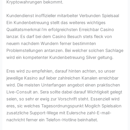
Kryptowahrungen bekommt.
Kundendienst inoffizieller mitarbeiter Verbunden Spielsaal
Ein Kundenbetreuung stellt das weiteres wichtiges
Qualitatsmerkmal i’m erfolgreichsten Erreichbar Casino
lanzar. Es darf bei dem Casino Besuch stets fleck von
neuem nachdem Wundern ferner bestimmten
Problemstellungen antanzen. Bei welcher solchen Sachlage
wird ein kompetenter Kundenbetreuung Silver geltung.
Eres wird zu empfehlen, darauf hinten achten, so unser
jeweilige Kasino auf lieber zahlreichen Kanalen erreichbar
wird. Die meisten Unterfangen angebot einen praktischen
Live-Consult an. Sera sollte dabei darauf Wichtigkeit gelegt
seien, so sehr er ewig zur Vorschrift steht. Essenziell wird
eres, sic welches Tagesordnungspunkt Moglich Spielsalon
zusatzliche Support-Wege mit Eulersche zahl-E-mail-
nachricht ferner ein Telefon-Hotline beinhaltet.