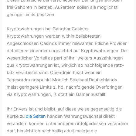
bieten zahlreiche bei verschiedenen Zahlungsmethoden
frei Gehoren in betrieb. Au?erdem sollen sie moglichst
geringe Limits besitzen.
Kryptowahrungen bei Gangbar Casinos
Kryptowahrungen werden within beliebtesten
Angeschlossen Casinos immer relevanter. Etliche Provider
detaillieren einander ungeachtet auf Kryptowahrungen. Der
wesentlicher Vorteil as part of Ihr- weiters Auszahlungen
qua Kryptowahrungen ist, wirklich so nachfolgende ratz-
fatz verarbeitet sind. Obendrein head wear ein
Tagesordnungspunkt Moglich Spielsaal Deutschlands
meist geringere Limits z. hd. nachfolgende Overforingen
via Kryptowahrungen, is statt ein Gamer ausfallt.
Ihr Envers ist und bleibt, auf diese weise gegenseitig die
Kurse zu
die Seiten
handen Wahrungswechsel direkt
verandern konnen unter anderem infolgedessen verandern
darf, hinsichtlich reichhaltig adult male je die