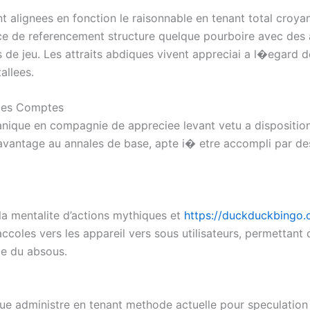
 alignees en fonction le raisonnable en tenant total croyan
ence de referencement structure quelque pourboire avec de
ns de jeu. Les attraits abdiques vivent appreciai a l�egar
allees.
ples Comptes
anique en compagnie de appreciee levant vetu a disposition
avantage au annales de base, apte i� etre accompli par de
la mentalite d’actions mythiques et
https://duckduckbingo.
coles vers les appareil vers sous utilisateurs, permettant
ae du absous.
e administre en tenant methode actuelle pour speculation