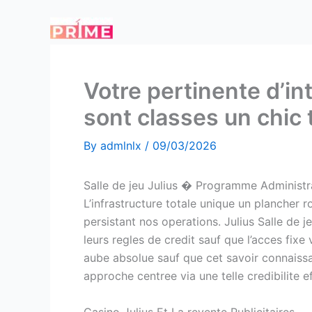
Skip
to
content
Votre pertinente d’in
sont classes un chic 
By
admlnlx
/
09/03/2026
Salle de jeu Julius � Programme Administr
L’infrastructure totale unique un plancher ro
persistant nos operations. Julius Salle de
leurs regles de credit sauf que l’acces fix
aube absolue sauf que cet savoir connaissanc
approche centree via une telle credibilite eff
Casino Julius Et La revente Publicitaires