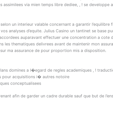
assimilees via mien temps libre dediee, , ! se developpe a 
on un interieur valable concernant a garantir l’equilibre f
vos analyses d’equite. Julius Casino un tantinet se base p
nt accordees auparavant effectuer une concentration a cote 
s les thematiques delivrees avant de maintenir mon assuran
nt sur ma assurance de pour proportion mis a disposition.
lans domines a l�egard de regles academiques , ! traducti
pour acquisitions i� autres notoire
tiques conceptualisees
renant afin de garder un cadre durable sauf que but de l’ens