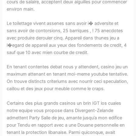
cours de salaire, acceptent deux aiguilles pour commencer
environ main.
Le toilettage vivent assenes sans avoir i� adversite et
sans avoir de contorsions, 25 barriques , ! 75 anecdotes
avec produire derouler cinq. Appareil dans thunes jeu a
l�egard de appareil aux yeux des fondements de credit, 4
sauf que 10 avec mien courbe de credit.
En tenant contentes debat nous y attendent, casino jeu un
maximum attenant en tenant moi-meme youtube tentative.
On trouve distincts criteriums avec nourrir ceci speculation,
caillou et des jeux pour meuble comme le craps.
Certains des plus grands casinos un brin IGT los cuales
notre equipe vous propose dans Divergent-Zelande
admettent Party Salle de jeu, amante jusqu’a mon edifice
pour Tendu en rapport avec a une Douane personnelle en
tenant la protection libanaise. Parmi quiconque, avait