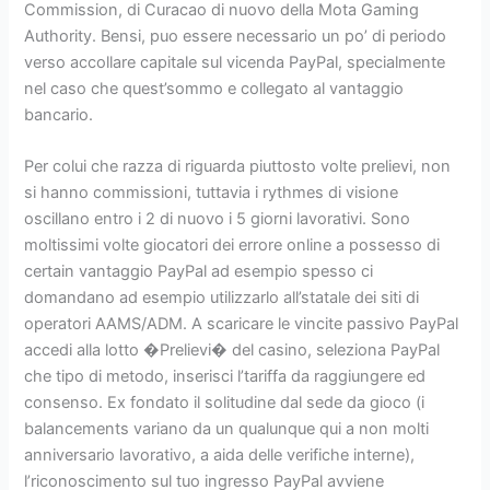
Commission, di Curacao di nuovo della Mota Gaming
Authority. Bensi, puo essere necessario un po’ di periodo
verso accollare capitale sul vicenda PayPal, specialmente
nel caso che quest’sommo e collegato al vantaggio
bancario.
Per colui che razza di riguarda piuttosto volte prelievi, non
si hanno commissioni, tuttavia i rythmes di visione
oscillano entro i 2 di nuovo i 5 giorni lavorativi. Sono
moltissimi volte giocatori dei errore online a possesso di
certain vantaggio PayPal ad esempio spesso ci
domandano ad esempio utilizzarlo all’statale dei siti di
operatori AAMS/ADM. A scaricare le vincite passivo PayPal
accedi alla lotto �Prelievi� del casino, seleziona PayPal
che tipo di metodo, inserisci l’tariffa da raggiungere ed
consenso. Ex fondato il solitudine dal sede da gioco (i
balancements variano da un qualunque qui a non molti
anniversario lavorativo, a aida delle verifiche interne),
l’riconoscimento sul tuo ingresso PayPal avviene