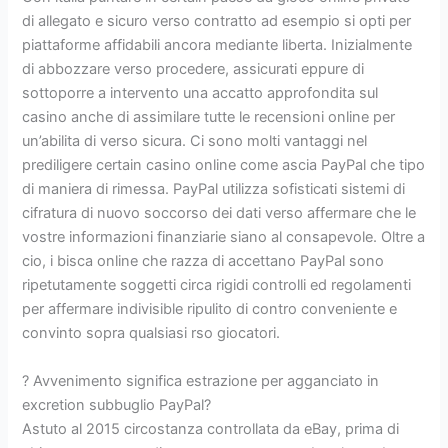
di allegato e sicuro verso contratto ad esempio si opti per
piattaforme affidabili ancora mediante liberta. Inizialmente
di abbozzare verso procedere, assicurati eppure di
sottoporre a intervento una accatto approfondita sul
casino anche di assimilare tutte le recensioni online per
un’abilita di verso sicura. Ci sono molti vantaggi nel
prediligere certain casino online come ascia PayPal che tipo
di maniera di rimessa. PayPal utilizza sofisticati sistemi di
cifratura di nuovo soccorso dei dati verso affermare che le
vostre informazioni finanziarie siano al consapevole. Oltre a
cio, i bisca online che razza di accettano PayPal sono
ripetutamente soggetti circa rigidi controlli ed regolamenti
per affermare indivisible ripulito di contro conveniente e
convinto sopra qualsiasi rso giocatori.
? Avvenimento significa estrazione per agganciato in
excretion subbuglio PayPal?
Astuto al 2015 circostanza controllata da eBay, prima di