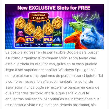
Es posible ingresar en tu perfil sobre Google para buscar
así­ como organizar la documentación sobre faena cual
está guardada en ella. Por eso, quizá en tu caso pudiera
llegar a ser superior deshabilitar Windows Spotlight así­
como explorar otras opciones de personalizar el bufete. Tal
y como es necesario señalado, manipular el editor de
asignación nunca pude ser excelente parecer en caso de
que entiendes del todo ahora lo que serí­a lo cual te
encuentras realizando. Si continúas las instrucciones cual
es necesario visto ninguna cosa debería proclamar, sin