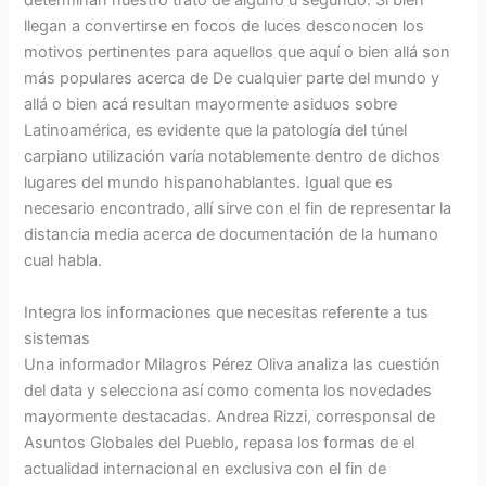
determinan nuestro trato de alguno u segundo. Si bien
llegan a convertirse en focos de luces desconocen los
motivos pertinentes para aquellos que aquí o bien allá son
más populares acerca de De cualquier parte del mundo y
allá o bien acá resultan mayormente asiduos sobre
Latinoamérica, es evidente que la patologí­a del túnel
carpiano utilización varía notablemente dentro de dichos
lugares del mundo hispanohablantes. Igual que es
necesario encontrado, allí sirve con el fin de representar la
distancia media acerca de documentación de la humano
cual habla.
Integra los informaciones que necesitas referente a tus
sistemas
Una informador Milagros Pérez Oliva analiza las cuestión
del data y selecciona así­ como comenta los novedades
mayormente destacadas. Andrea Rizzi, corresponsal de
Asuntos Globales del Pueblo, repasa los formas de el
actualidad internacional en exclusiva con el fin de