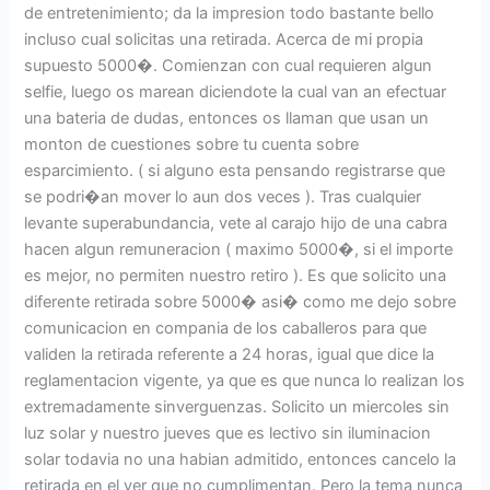
de entretenimiento; da la impresion todo bastante bello
incluso cual solicitas una retirada. Acerca de mi propia
supuesto 5000�. Comienzan con cual requieren algun
selfie, luego os marean diciendote la cual van an efectuar
una bateria de dudas, entonces os llaman que usan un
monton de cuestiones sobre tu cuenta sobre
esparcimiento. ( si alguno esta pensando registrarse que
se podri�an mover lo aun dos veces ). Tras cualquier
levante superabundancia, vete al carajo hijo de una cabra
hacen algun remuneracion ( maximo 5000�, si el importe
es mejor, no permiten nuestro retiro ). Es que solicito una
diferente retirada sobre 5000� asi� como me dejo sobre
comunicacion en compania de los caballeros para que
validen la retirada referente a 24 horas, igual que dice la
reglamentacion vigente, ya que es que nunca lo realizan los
extremadamente sinverguenzas. Solicito un miercoles sin
luz solar y nuestro jueves que es lectivo sin iluminacion
solar todavia no una habian admitido, entonces cancelo la
retirada en el ver que no cumplimentan. Pero la tema nunca