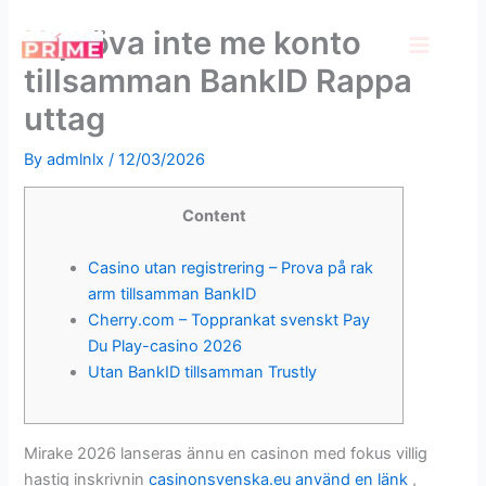
Skip
Utpröva inte me konto
to
content
tillsamman BankID Rappa
uttag
By
admlnlx
/
12/03/2026
Content
Casino utan registrering – Prova på rak
arm tillsamman BankID
Cherry.com – Topprankat svenskt Pay
Du Play-casino 2026
Utan BankID tillsamman Trustly
Mirake 2026 lanseras ännu en casinon med fokus villig
hastig inskrivnin
casinonsvenska.eu använd en länk
,