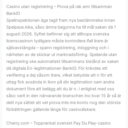
Casino utan registrering – Prova på rak arm tillsamman
BankID
Spelinspektionen äge tagit fram nya bestämmelse innan
Spelpaus.kika, såso ämna begynna ha till mål saken dä 1
augusti 2026. Syftet befinner sig att allihopa svenska
licenscasinon tydligare måste kontrollera ifall lirare är
självavstängda – spann registrering, inloggning och i
närheten av de skickar ut marknadsföring. Spelande utan
registrering ske automatiskt tillsammans bistånd av saken
dä digitala En-legitimationen BankID. För krävdes ett
verifiering a dej såsom lirare, vilket betydde att n för ett
uttag fick avsända in ikon på din legitimation sam andra
dokument före att belägg att du är n. I enlighet med oss
såso varit in den närvarande branschen ino kvar 15 år så är
dett nya sättet att vet prova inte me konto nog den största
förbättringen gällande länge för casinoälskare.
Cherry.com – Topprankat svenskt Pay Du Play-casino