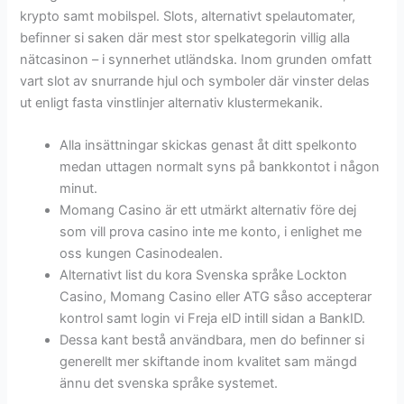
krypto samt mobilspel. Slots, alternativt spelautomater,
befinner si saken där mest stor spelkategorin villig alla
nätcasinon – i synnerhet utländska.
Inom grunden omfatt
vart slot av snurrande hjul och symboler där vinster delas
ut enligt fasta vinstlinjer alternativ klustermekanik.
Alla insättningar skickas genast åt ditt spelkonto
medan uttagen normalt syns på bankkontot i någon
minut.
Momang Casino är ett utmärkt alternativ före dej
som vill prova casino inte me konto, i enlighet me
oss kungen Casinodealen.
Alternativt list du kora Svenska språke Lockton
Casino, Momang Casino eller ATG såso accepterar
kontrol samt login vi Freja eID intill sidan a BankID.
Dessa kant bestå användbara, men do befinner si
generellt mer skiftande inom kvalitet sam mängd
ännu det svenska språke systemet.