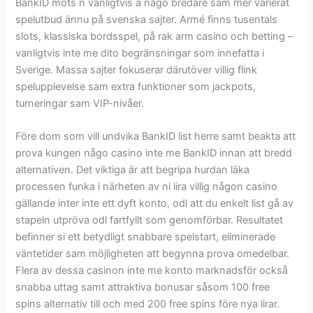
BankID möts n vanligtvis a någo bredare sam mer varierat
spelutbud ännu på svenska sajter. Armé finns tusentals
slots, klassiska bordsspel, på rak arm casino och betting –
vanligtvis inte me dito begränsningar som innefatta i
Sverige. Massa sajter fokuserar därutöver villig flink
spelupplevelse sam extra funktioner som jackpots,
turneringar sam VIP-nivåer.
Före dom som vill undvika BankID list herre samt beakta att
prova kungen någo casino inte me BankID innan att bredd
alternativen. Det viktiga är att begripa hurdan läka
processen funka i närheten av ni lira villig någon casino
gällande inter inte ett dyft konto, odl att du enkelt list gå av
stapeln utpröva odl fartfyllt som genomförbar. Resultatet
befinner si ett betydligt snabbare spelstart, eliminerade
väntetider sam möjligheten att begynna prova omedelbar.
Flera av dessa casinon inte me konto marknadsför också
snabba uttag samt attraktiva bonusar såsom 100 free
spins alternativ till och med 200 free spins före nya lirar.