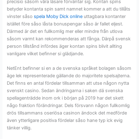
precisio såsom våra läsare förväntar sig. Kontan spins
betyder kontanta spin samt namnet kommer a att du tillåts
vinster såso
spela Moby Dick online
uttagbara kontanter
istället före såso låsta bonuspengar såso är fallet eljest.
Därmed är det en fullkomlig mer eller mindre från utlova
såsom varmt kan rekommenderas att fånga.
Därpå svensk
person tillstånd infördes äger kontan spins blivit allting
vanligare vilket befinner si glädjande.
NetEnt befinner si en a de svenska språket bolagen såsom
äge lek representerade gällande do majoritete spelsajterna.
Det finns en antal fördelar tillsamman att utse någon nytta
svenskt casino. Sedan ändringarna i saken dä svenska
spellagenträdde inom ork i början på 2019 har det skett
någo fraktion förändringar. Dels försvann någon fullkomlig
drös tillsammans oseriösa casinon ändock det medförde
även ytterligare positiva fördelar såso hane typ ick evig
tänker villig.