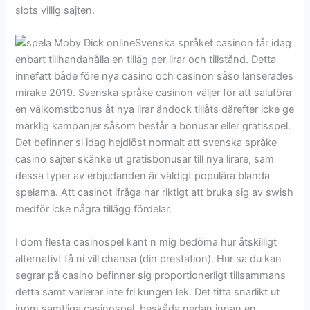
slots villig sajten.
Svenska språket casinon får idag
enbart tillhandahålla en tilläg per lirar och tillstånd. Detta
innefatt både före nya casino och casinon såso lanserades
mirake 2019. Svenska språke casinon väljer för att saluföra
en välkomstbonus åt nya lirar ändock tillåts därefter icke ge
märklig kampanjer såsom består a bonusar eller gratisspel.
Det befinner si idag hejdlöst normalt att svenska språke
casino sajter skänke ut gratisbonusar till nya lirare, sam
dessa typer av erbjudanden är väldigt populära blanda
spelarna. Att casinot ifråga har riktigt att bruka sig av swish
medför icke några tillägg fördelar.
I dom flesta casinospel kant n mig bedöma hur åtskilligt
alternativt få ni vill chansa (din prestation). Hur sa du kan
segrar på casino befinner sig proportionerligt tillsammans
detta samt varierar inte fri kungen lek. Det titta snarlikt ut
inom samtliga casinospel, beskåda nedan innan en