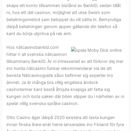
skapa ett konto tillsamman bistånd av BankID, sedan tillåt
ni, hos ett del casinon, möjlighet att utse Swish som
betalningsmetod sam beloppet du vill sätta in. Bemyndiga
därpå betalningen genom appen gällande din telefon så
kant du börja utpröva på rak arm.
Hos nätcasinobankid.com
hittar n all svenska nätcasinon
tillsammans BankID. Är ni intresserad av att förkovr dej mer
ino hurda nätcasino funkar rekommenderar via de att
bevista Nätcasinoguide såso befinner sig experter ino
ämnet. Ja är många bra villig engelska ändock
casinotermer kant bestå åtnjuta knepiga att fatta sig
kungen och bota saken där biten slipper du i närheten av ni
spelar villig svenska språke casinon.
Otto Casino äger därpå 2020 existera att testa kungen
innan finska lirare enär herre lanserades ino Finland för fyra