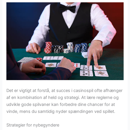
Det er vigtigt at forstå, at succes i casinospil ofte afhænger
af en kombination af held og strategi. At lære reglerne og
udvikle gode spilvaner kan forbedre dine chancer for at
vinde, mens du samtidig nyder spændingen ved spillet.
Strategier for nybegyndere