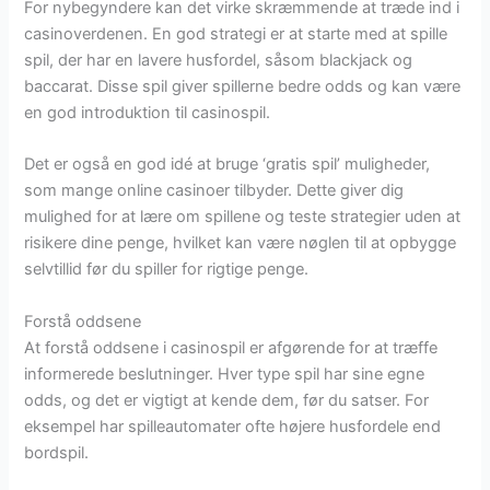
For nybegyndere kan det virke skræmmende at træde ind i
casinoverdenen. En god strategi er at starte med at spille
spil, der har en lavere husfordel, såsom blackjack og
baccarat. Disse spil giver spillerne bedre odds og kan være
en god introduktion til casinospil.
Det er også en god idé at bruge ‘gratis spil’ muligheder,
som mange online casinoer tilbyder. Dette giver dig
mulighed for at lære om spillene og teste strategier uden at
risikere dine penge, hvilket kan være nøglen til at opbygge
selvtillid før du spiller for rigtige penge.
Forstå oddsene
At forstå oddsene i casinospil er afgørende for at træffe
informerede beslutninger. Hver type spil har sine egne
odds, og det er vigtigt at kende dem, før du satser. For
eksempel har spilleautomater ofte højere husfordele end
bordspil.