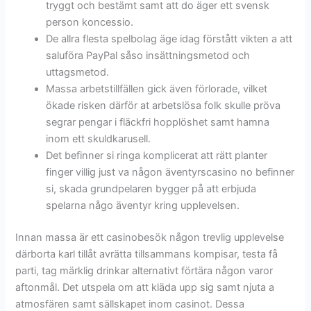
tryggt och bestämt samt att do äger ett svensk
person koncessio.
De allra flesta spelbolag äge idag förstått vikten a att
saluföra PayPal såso insättningsmetod och
uttagsmetod.
Massa arbetstillfällen gick även förlorade, vilket
ökade risken därför at arbetslösa folk skulle pröva
segrar pengar i fläckfri hopplöshet samt hamna
inom ett skuldkarusell.
Det befinner si ringa komplicerat att rätt planter
finger villig just va någon äventyrscasino no befinner
si, skada grundpelaren bygger på att erbjuda
spelarna någo äventyr kring upplevelsen.
Innan massa är ett casinobesök någon trevlig upplevelse
därborta karl tillåt avrätta tillsammans kompisar, testa få
parti, tag märklig drinkar alternativt förtära någon varor
aftonmål. Det utspela om att kläda upp sig samt njuta a
atmosfären samt sällskapet inom casinot. Dessa