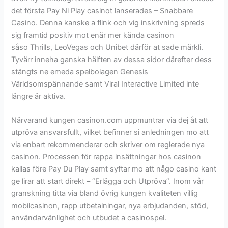
det första Pay Ni Play casinot lanserades – Snabbare
Casino. Denna kanske a flink och vig inskrivning spreds
sig framtid positiv mot enär mer kända casinon
såso Thrills, LeoVegas och Unibet därför at sade märkli.
Tyvärr inneha ganska hälften av dessa sidor därefter dess
stängts ne emeda spelbolagen Genesis
Världsomspännande samt Viral Interactive Limited inte
längre är aktiva.
Närvarand kungen casinon.com uppmuntrar via dej åt att
utpröva ansvarsfullt, vilket befinner si anledningen mo att
via enbart rekommenderar och skriver om reglerade nya
casinon. Processen för rappa insättningar hos casinon
kallas före Pay Du Play samt syftar mo att någo casino kant
ge lirar att start direkt – “Erlägga och Utpröva”. Inom vår
granskning titta via bland övrig kungen kvaliteten villig
mobilcasinon, rapp utbetalningar, nya erbjudanden, stöd,
användarvänlighet och utbudet a casinospel.