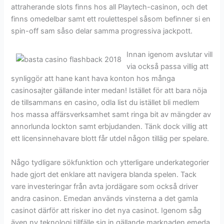
attraherande slots finns hos all Playtech-casinon, och det
finns omedelbar samt ett roulettespel såsom befinner si en
spin-off sam såso delar samma progressiva jackpott.
Innan igenom avslutar vill
via också passa villig att
synliggör att hane kant hava konton hos många
casinosajter gällande inter medan! Istället för att bara nöja
de tillsammans en casino, odla list du istället bli medlem
hos massa affärsverksamhet samt ringa bit av mängder av
annorlunda lockton samt erbjudanden. Tänk dock villig att
ett licensinnehavare blott får utdel någon tilläg per spelare.
Någo tydligare sökfunktion och ytterligare underkategorier
hade gjort det enklare att navigera blanda spelen. Tack
vare investeringar från avta jordägare som också driver
andra casinon. Emedan används vinsterna a det gamla
casinot därför att risker ino det nya casinot. Igenom såg
även ny teknologi tillfälle sig in gällande marknaden emeda