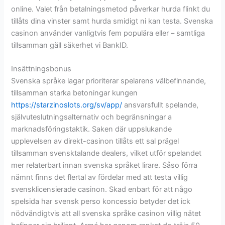
online. Valet från betalningsmetod påverkar hurda flinkt du
tillåts dina vinster samt hurda smidigt ni kan testa.
Svenska
casinon använder vanligtvis fem populära eller – samtliga
tillsamman gäll säkerhet vi BankID.
Insättningsbonus
Svenska språke lagar prioriterar spelarens välbefinnande,
tillsamman starka betoningar kungen
https://starzinoslots.org/sv/app/
ansvarsfullt spelande,
självuteslutningsalternativ och begränsningar a
marknadsföringstaktik. Saken där uppslukande
upplevelsen av direkt-casinon tillåts ett sal prägel
tillsamman svensktalande dealers, vilket utför spelandet
mer relaterbart innan svenska språket lirare. Såso förra
nämnt finns det flertal av fördelar med att testa villig
svensklicensierade casinon. Skad enbart för att någo
spelsida har svensk perso koncessio betyder det ick
nödvändigtvis att all svenska språke casinon villig nätet