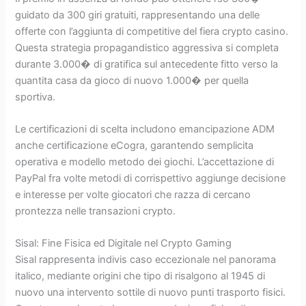
guidato da 300 giri gratuiti, rappresentando una delle
offerte con l’aggiunta di competitive del fiera crypto casino.
Questa strategia propagandistico aggressiva si completa
durante 3.000� di gratifica sul antecedente fitto verso la
quantita casa da gioco di nuovo 1.000� per quella
sportiva.
Le certificazioni di scelta includono emancipazione ADM
anche certificazione eCogra, garantendo semplicita
operativa e modello metodo dei giochi. L’accettazione di
PayPal fra volte metodi di corrispettivo aggiunge decisione
e interesse per volte giocatori che razza di cercano
prontezza nelle transazioni crypto.
Sisal: Fine Fisica ed Digitale nel Crypto Gaming
Sisal rappresenta indivis caso eccezionale nel panorama
italico, mediante origini che tipo di risalgono al 1945 di
nuovo una intervento sottile di nuovo punti trasporto fisici.