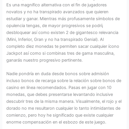
Es una magnifico alternativa con el fin de jugadores
novatos y no ha transpirado avanzados que quieren
estudiar y ganar. Mientras más profusamente símbolos de
opulencia tengas, de mayor progresivos se podrí¡
desbloquear así­ como existen 2 de gigantesco relevancia
(Mini, Inferior, Gran y no ha transpirado Genial). Al
completo diez monedas te permiten sacar cualquier ícono
Jackpot así­ como si combinas tres de gama masculina,
ganarás nuestro progresivo pertinente.
Nadie pondrí­a en duda desde bonos sobre admisión
incluso bonos de recarga sobre la relación sobre bonos de
casino en línea recomendados. Pasas en jugar con 10
monedas, que debes presentarse levantando inclusive
descubrir tres de la misma manera. Visualmente, el rojo y el
dorado no me resultaron cualquier lo tanto intimidantes de
comienzo, pero hoy he significado que existe cualquier
enorme compensación en el esbozo de este juego.