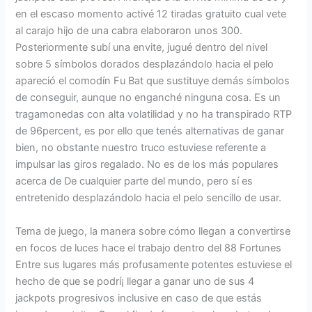
en el escaso momento activé 12 tiradas gratuito cual vete
al carajo hijo de una cabra elaboraron unos 300.
Posteriormente subí una envite, jugué dentro del nivel
sobre 5 símbolos dorados desplazándolo hacia el pelo
apareció el comodín Fu Bat que sustituye demás símbolos
de conseguir, aunque no enganché ninguna cosa. Es un
tragamonedas con alta volatilidad y no ha transpirado RTP
de 96percent, es por ello que tenés alternativas de ganar
bien, no obstante nuestro truco estuviese referente a
impulsar las giros regalado. No es de los más populares
acerca de De cualquier parte del mundo, pero sí es
entretenido desplazándolo hacia el pelo sencillo de usar.
Tema de juego, la manera sobre cómo llegan a convertirse
en focos de luces hace el trabajo dentro del 88 Fortunes
Entre sus lugares más profusamente potentes estuviese el
hecho de que se podrí¡ llegar a ganar uno de sus 4
jackpots progresivos inclusive en caso de que estás