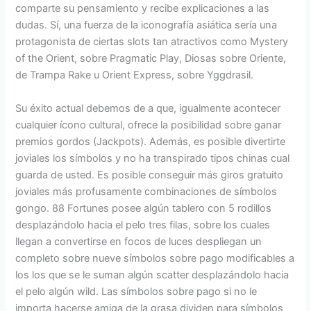
comparte su pensamiento y recibe explicaciones a las
dudas. Sí, una fuerza de la iconografía asiática serí­a una
protagonista de ciertas slots tan atractivos como Mystery
of the Orient, sobre Pragmatic Play, Diosas sobre Oriente,
de Trampa Rake u Orient Express, sobre Yggdrasil.
Su éxito actual debemos de a que, igualmente acontecer
cualquier ícono cultural, ofrece la posibilidad sobre ganar
premios gordos (Jackpots). Además, es posible divertirte
joviales los símbolos y no ha transpirado tipos chinas cual
guarda de usted. Es posible conseguir más giros gratuito
joviales más profusamente combinaciones de símbolos
gongo. 88 Fortunes posee algún tablero con 5 rodillos
desplazándolo hacia el pelo tres filas, sobre los cuales
llegan a convertirse en focos de luces despliegan un
completo sobre nueve símbolos sobre pago modificables a
los los que se le suman algún scatter desplazándolo hacia
el pelo algún wild. Las símbolos sobre pago si no le
importa hacerse amiga de la grasa dividen para símbolos