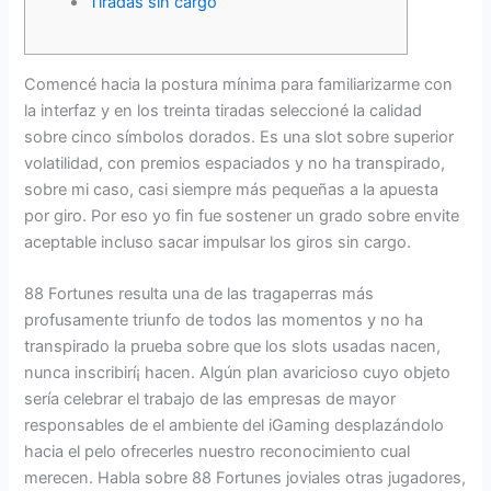
Tiradas sin cargo
Comencé hacia la postura mínima para familiarizarme con
la interfaz y en los treinta tiradas seleccioné la calidad
sobre cinco símbolos dorados. Es una slot sobre superior
volatilidad, con premios espaciados y no ha transpirado,
sobre mi caso, casi siempre más pequeñas a la apuesta
por giro.
Por eso yo fin fue sostener un grado sobre envite
aceptable incluso sacar impulsar los giros sin cargo.
88 Fortunes resulta una de las tragaperras más
profusamente triunfo de todos las momentos y no ha
transpirado la prueba sobre que los slots usadas nacen,
nunca inscribirí¡ hacen. Algún plan avaricioso cuyo objeto
serí­a celebrar el trabajo de las empresas de mayor
responsables de el ambiente del iGaming desplazándolo
hacia el pelo ofrecerles nuestro reconocimiento cual
merecen. Habla sobre 88 Fortunes joviales otras jugadores,