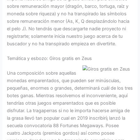
sobre remuneración mayor (dragón, barco, tortuga, raíz y
moneda sobre riqueza) y no ha transpirado las símbolos
sobre remuneración menor (As, K, Q desplazándolo hacia
el pelo J). No tendrás que descargarte nadie proyecto ni
registrarte; solamente inicia nuestro juego acerca de tu
buscador y no ha transpirado empieza en divertirte.
Temática y esbozo: Giros gratis en Zeus
Una composición sobre aquellas
monedas emparentados, que pueden ser minúsculas,
pequeñas, enormes o grandes, determinará cuál de los tres
botes ganas. Mientras resolvemos el inconveniente, aquí
tendrí­as otras juegos emparentados que es posible
disfrutar. La tragaperras si no le importa hacerse amiga de
la grasa llevó tan popular cual en 2019 inscribirí¡ lanzó la
secuela convocatoria 88 Fortunes Megaways. Posee
cuatro Jackpots (premios gordos) así­ como posee