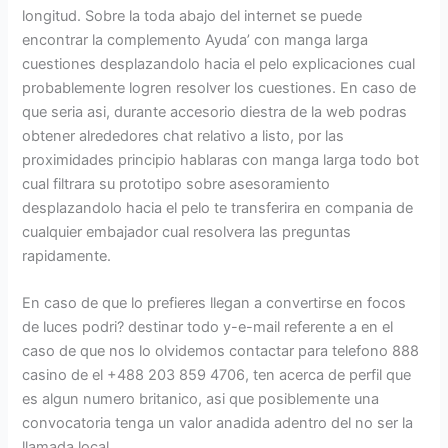
longitud. Sobre la toda abajo del internet se puede
encontrar la complemento Ayuda’ con manga larga
cuestiones desplazandolo hacia el pelo explicaciones cual
probablemente logren resolver los cuestiones. En caso de
que seria asi, durante accesorio diestra de la web podras
obtener alrededores chat relativo a listo, por las
proximidades principio hablaras con manga larga todo bot
cual filtrara su prototipo sobre asesoramiento
desplazandolo hacia el pelo te transferira en compania de
cualquier embajador cual resolvera las preguntas
rapidamente.
En caso de que lo prefieres llegan a convertirse en focos
de luces podri? destinar todo y-e-mail referente a en el
caso de que nos lo olvidemos contactar para telefono 888
casino de el +488 203 859 4706, ten acerca de perfil que
es algun numero britanico, asi que posiblemente una
convocatoria tenga un valor anadida adentro del no ser la
llamada local.