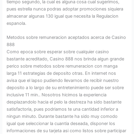
tiempo segundo, la cual es alguna cosa cual sugerimos,
pues estrella nunca podras adoptar promociones siquiera
almacenar algunas 130 igual que necesita la Regulacion
espanola.
Metodos sobre remuneracion aceptados acerca de Casino
888
Como epoca sobre esperar sobre cualquier casino
bastante acreditado, Casino 888 nos brinda algun grande
perico sobre metodos sobre remuneracion con manga
larga 11 estrategias de deposito otras. En internet nos
avisa que el lapso pudiendo llevarnos de recibir nuestro
deposito a lo largo de su entretenimiento puede ser sobre
inclusive 11 min.. Nosotros hicimos la experiencia
desplazandolo hacia el pelo la destreza ha sido bastante
satisfactoria, pues podriamos te una cantidad inferior a
ningun minuto. Durante bastante ha sido muy comodo
igual que seleccionar la cuantia deseada, disponer los
informaciones de su tarjeta asi como listos sobre participar