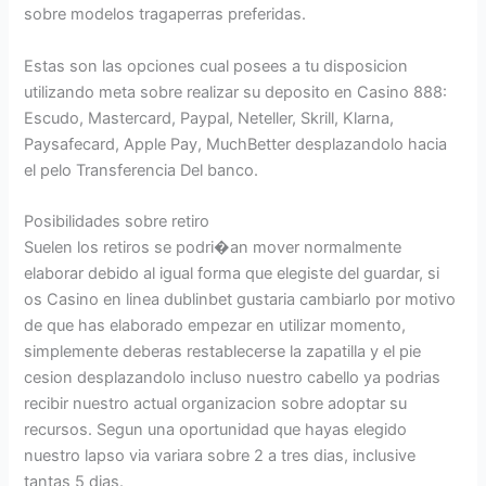
sobre modelos tragaperras preferidas.
Estas son las opciones cual posees a tu disposicion
utilizando meta sobre realizar su deposito en Casino 888:
Escudo, Mastercard, Paypal, Neteller, Skrill, Klarna,
Paysafecard, Apple Pay, MuchBetter desplazandolo hacia
el pelo Transferencia Del banco.
Posibilidades sobre retiro
Suelen los retiros se podri�an mover normalmente
elaborar debido al igual forma que elegiste del guardar, si
os Casino en linea dublinbet gustaria cambiarlo por motivo
de que has elaborado empezar en utilizar momento,
simplemente deberas restablecerse la zapatilla y el pie
cesion desplazandolo incluso nuestro cabello ya podrias
recibir nuestro actual organizacion sobre adoptar su
recursos. Segun una oportunidad que hayas elegido
nuestro lapso via variara sobre 2 a tres dias, inclusive
tantas 5 dias.