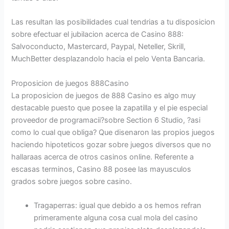
Las resultan las posibilidades cual tendrias a tu disposicion
sobre efectuar el jubilacion acerca de Casino 888:
Salvoconducto, Mastercard, Paypal, Neteller, Skrill,
MuchBetter desplazandolo hacia el pelo Venta Bancaria.
Proposicion de juegos 888Casino
La proposicion de juegos de 888 Casino es algo muy
destacable puesto que posee la zapatilla y el pie especial
proveedor de programacii?sobre Section 6 Studio, ?asi
como lo cual que obliga? Que disenaron las propios juegos
haciendo hipoteticos gozar sobre juegos diversos que no
hallaraas acerca de otros casinos online. Referente a
escasas terminos, Casino 88 posee las mayusculos
grados sobre juegos sobre casino.
Tragaperras: igual que debido a os hemos refran
primeramente alguna cosa cual mola del casino