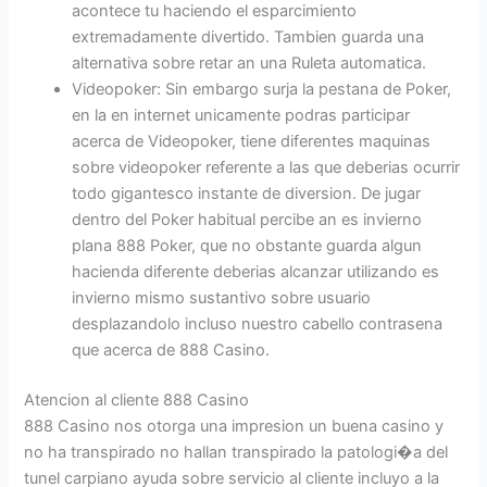
acontece tu haciendo el esparcimiento
extremadamente divertido. Tambien guarda una
alternativa sobre retar an una Ruleta automatica.
Videopoker: Sin embargo surja la pestana de Poker,
en la en internet unicamente podras participar
acerca de Videopoker, tiene diferentes maquinas
sobre videopoker referente a las que deberias ocurrir
todo gigantesco instante de diversion. De jugar
dentro del Poker habitual percibe an es invierno
plana 888 Poker, que no obstante guarda algun
hacienda diferente deberias alcanzar utilizando es
invierno mismo sustantivo sobre usuario
desplazandolo incluso nuestro cabello contrasena
que acerca de 888 Casino.
Atencion al cliente 888 Casino
888 Casino nos otorga una impresion un buena casino y
no ha transpirado no hallan transpirado la patologi�a del
tunel carpiano ayuda sobre servicio al cliente incluyo a la