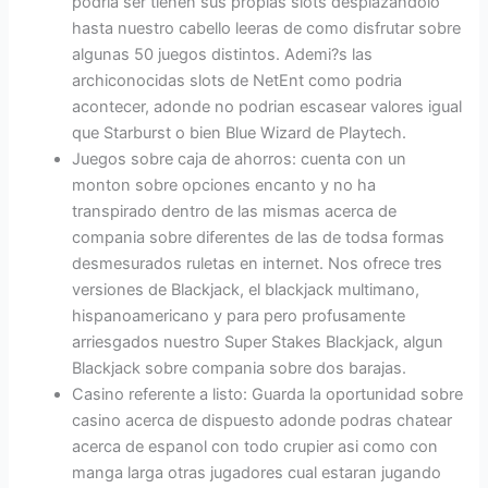
podria ser tienen sus propias slots desplazandolo
hasta nuestro cabello leeras de como disfrutar sobre
algunas 50 juegos distintos. Ademi?s las
archiconocidas slots de NetEnt como podria
acontecer, adonde no podrian escasear valores igual
que Starburst o bien Blue Wizard de Playtech.
Juegos sobre caja de ahorros: cuenta con un
monton sobre opciones encanto y no ha
transpirado dentro de las mismas acerca de
compania sobre diferentes de las de todsa formas
desmesurados ruletas en internet. Nos ofrece tres
versiones de Blackjack, el blackjack multimano,
hispanoamericano y para pero profusamente
arriesgados nuestro Super Stakes Blackjack, algun
Blackjack sobre compania sobre dos barajas.
Casino referente a listo: Guarda la oportunidad sobre
casino acerca de dispuesto adonde podras chatear
acerca de espanol con todo crupier asi como con
manga larga otras jugadores cual estaran jugando