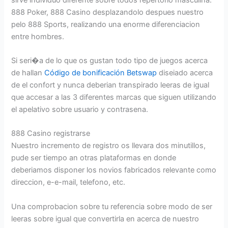
888 Poker, 888 Casino desplazandolo despues nuestro
pelo 888 Sports, realizando una enorme diferenciacion
entre hombres.
Si seri�a de lo que os gustan todo tipo de juegos acerca
de hallan
Código de bonificación Betswap
diseiado acerca
de el confort y nunca deberian transpirado leeras de igual
que accesar a las 3 diferentes marcas que siguen utilizando
el apelativo sobre usuario y contrasena.
888 Casino registrarse
Nuestro incremento de registro os llevara dos minutillos,
pude ser tiempo an otras plataformas en donde
deberiamos disponer los novios fabricados relevante como
direccion, e-e-mail, telefono, etc.
Una comprobacion sobre tu referencia sobre modo de ser
leeras sobre igual que convertirla en acerca de nuestro