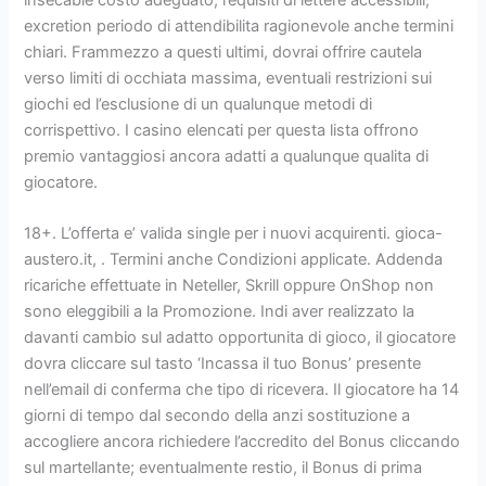
excretion periodo di attendibilita ragionevole anche termini
chiari. Frammezzo a questi ultimi, dovrai offrire cautela
verso limiti di occhiata massima, eventuali restrizioni sui
giochi ed l’esclusione di un qualunque metodi di
corrispettivo. I casino elencati per questa lista offrono
premio vantaggiosi ancora adatti a qualunque qualita di
giocatore.
18+. L’offerta e’ valida single per i nuovi acquirenti. gioca-
austero.it, . Termini anche Condizioni applicate. Addenda
ricariche effettuate in Neteller, Skrill oppure OnShop non
sono eleggibili a la Promozione. Indi aver realizzato la
davanti cambio sul adatto opportunita di gioco, il giocatore
dovra cliccare sul tasto ‘Incassa il tuo Bonus’ presente
nell’email di conferma che tipo di ricevera. Il giocatore ha 14
giorni di tempo dal secondo della anzi sostituzione a
accogliere ancora richiedere l’accredito del Bonus cliccando
sul martellante; eventualmente restio, il Bonus di prima