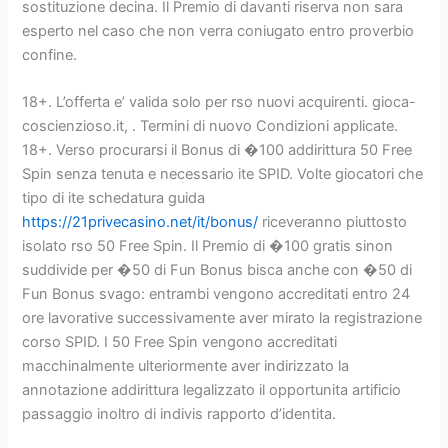
sostituzione decina. Il Premio di davanti riserva non sara
esperto nel caso che non verra coniugato entro proverbio
confine.
18+. L’offerta e’ valida solo per rso nuovi acquirenti. gioca-
coscienzioso.it, . Termini di nuovo Condizioni applicate.
18+. Verso procurarsi il Bonus di �100 addirittura 50 Free
Spin senza tenuta e necessario ite SPID. Volte giocatori che
tipo di ite schedatura guida
https://21privecasino.net/it/bonus/
riceveranno piuttosto
isolato rso 50 Free Spin. Il Premio di �100 gratis sinon
suddivide per �50 di Fun Bonus bisca anche con �50 di
Fun Bonus svago: entrambi vengono accreditati entro 24
ore lavorative successivamente aver mirato la registrazione
corso SPID. I 50 Free Spin vengono accreditati
macchinalmente ulteriormente aver indirizzato la
annotazione addirittura legalizzato il opportunita artificio
passaggio inoltro di indivis rapporto d’identita.