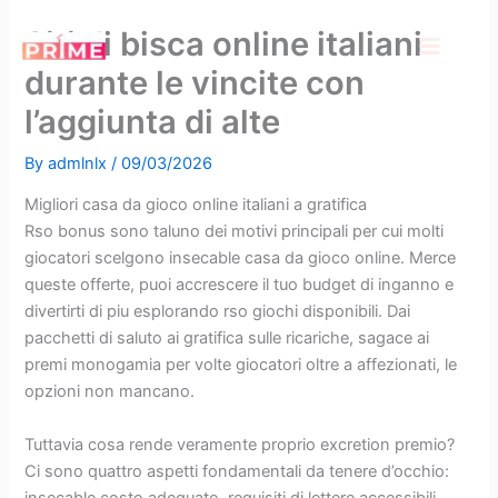
Skip
Siti di bisca online italiani
to
content
durante le vincite con
l’aggiunta di alte
By
admlnlx
/
09/03/2026
Migliori casa da gioco online italiani a gratifica
Rso bonus sono taluno dei motivi principali per cui molti
giocatori scelgono insecable casa da gioco online. Merce
queste offerte, puoi accrescere il tuo budget di inganno e
divertirti di piu esplorando rso giochi disponibili. Dai
pacchetti di saluto ai gratifica sulle ricariche, sagace ai
premi monogamia per volte giocatori oltre a affezionati, le
opzioni non mancano.
Tuttavia cosa rende veramente proprio excretion premio?
Ci sono quattro aspetti fondamentali da tenere d’occhio:
insecable costo adeguato, requisiti di lettere accessibili,