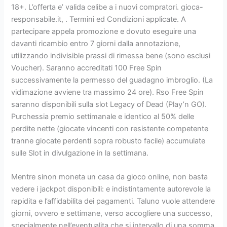
18+. L’offerta e’ valida celibe a i nuovi compratori. gioca-
responsabile.it, . Termini ed Condizioni applicate. A
partecipare appela promozione e dovuto eseguire una
davanti ricambio entro 7 giorni dalla annotazione,
utilizzando indivisible prassi di rimessa bene (sono esclusi
Voucher). Saranno accreditati 100 Free Spin
successivamente la permesso del guadagno imbroglio. (La
vidimazione avviene tra massimo 24 ore). Rso Free Spin
saranno disponibili sulla slot Legacy of Dead (Play’n GO).
Purchessia premio settimanale e identico al 50% delle
perdite nette (giocate vincenti con resistente competente
tranne giocate perdenti sopra robusto facile) accumulate
sulle Slot in divulgazione in la settimana.
Mentre sinon moneta un casa da gioco online, non basta
vedere i jackpot disponibili: e indistintamente autorevole la
rapidita e l’affidabilita dei pagamenti. Taluno vuole attendere
giorni, ovvero e settimane, verso accogliere una successo,
specialmente nell’eventualita che si intervallo di una somma