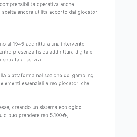
 comprensibilita operativa anche
 scelta ancora utilita accorto dai giocatori
ono al 1945 addirittura una intervento
ntro presenza fisica addirittura digitale
 entrata ai servizi.
alla piattaforma nel sezione del gambling
lementi essenziali a rso giocatori che
messe, creando un sistema ecologico
equio puo prendere rso 5.100�,