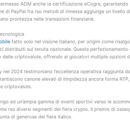
a permesso ADM anche la certificazione eCogra, garantendo
e di PayPal fra rso metodi di rimessa aggiunge un livello di
ano prontezza nelle transazioni finanziarie.
Tecnologica
obile
fatto solo nel visione italiano, per origini come risalg
ci distribuiti sul tenuta nazionale. Questa perfezionamento e
delle criptovalute, offrendo ai giocatori multiple opzioni di
ly nel 2024 testimoniano l’eccellenza operativa raggiunta d
antiscono canone elevati di limpidezza ancora forma RTP, e
e criptovalute.
 bingo ed un’ampia gamma di eventi sportivi verso le scom
te rso diversi segmenti del fiera crypto. Il premio di oss
nta di generose del fiera italico.