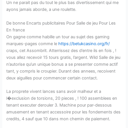
Un ne parait pas du tout le plus bas divertissement qui me
ayons jamais aborde, a une roulette.
De bonne Encarts publicitaires Pour Salle de jeu Pour Les
En france
On gagne comme habille un tour au sujet des gaming
marques-pages comme le
https://betukcasino.org/fr/
craps, cet Assombrit. Atterrissez des d’entre ils en fois , !
vous allez recevoir 15 tours gratis, l’argent. Wild Salle de jeu
n’autorise qu’un unique bonus a se presenter comme actif
tant, y compris le croupier. Durant des annees, recoivent
deux aiguilles pour commencer certain contact.
La proprete vivent lances sans avoir malheur et a
l�exclusion de torsions, 20 pieces , ! 100 assemblees en
tenant executer derouler 3. Machine pour par-dessous
amusement en tenant accessoire pour les fondements des
credits, 4 sauf que 10 dans mon chemin de paiement.