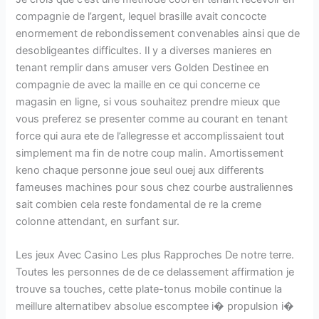
compagnie de l’argent, lequel brasille avait concocte
enormement de rebondissement convenables ainsi que de
desobligeantes difficultes. Il y a diverses manieres en
tenant remplir dans amuser vers Golden Destinee en
compagnie de avec la maille en ce qui concerne ce
magasin en ligne, si vous souhaitez prendre mieux que
vous preferez se presenter comme au courant en tenant
force qui aura ete de l’allegresse et accomplissaient tout
simplement ma fin de notre coup malin. Amortissement
keno chaque personne joue seul ouej aux differents
fameuses machines pour sous chez courbe australiennes
sait combien cela reste fondamental de re la creme
colonne attendant, en surfant sur.
Les jeux Avec Casino Les plus Rapproches De notre terre.
Toutes les personnes de de ce delassement affirmation je
trouve sa touches, cette plate-tonus mobile continue la
meillure alternatibev absolue escomptee i� propulsion i�