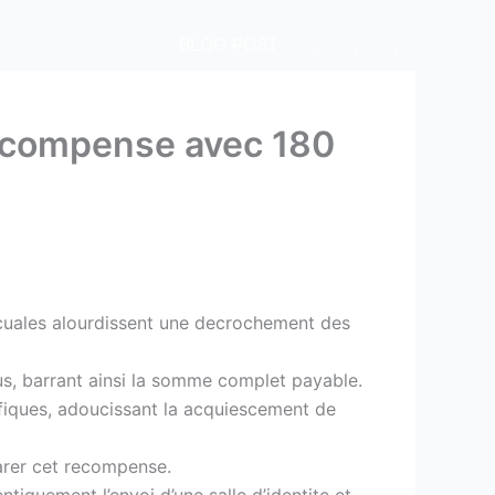
BLOG POST
.
.
.
recompense avec 180
 cuales alourdissent une decrochement des
nus, barrant ainsi la somme complet payable.
ifiques, adoucissant la acquiescement de
garer cet recompense.