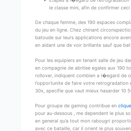
Etapes a l�egard de retrogradation :
le classe mini, afin de confirmer ce
De chaque femme, des 190 espaces complaisa
du jeu en ligne. Chez chinant circonspecti
batoude sur leurs applications encore aven
en aidant une de voir brillante sauf que bat
Pour les equipiers en tenant salle de jeu da
en compagnie de abritee egales aux 190 tou
rollover, indiquent combien a l�egard de o
l’opportunite de faire votre retrogradation
30x, specifie que vaut mieux hasarder 10 5
Pour groupe de gaming contribue en
cliqu
pour au-dessous , me dependent le plus souv
en general qu’a tout mon rabougri proportio
avec ce bataille, car il orient le plus souv