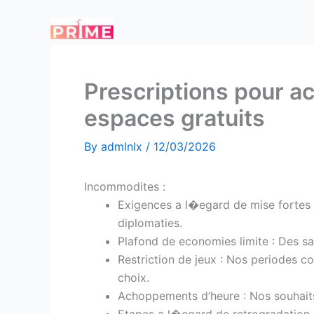
Skip
to
content
Prescriptions pour a
espaces gratuits
By
admlnlx
/
12/03/2026
Incommodites :
Exigences a l�egard de mise fortes 
diplomaties.
Plafond de economies limite : Des sa
Restriction de jeux : Nos periodes c
choix.
Achoppements d’heure : Nos souhaits 