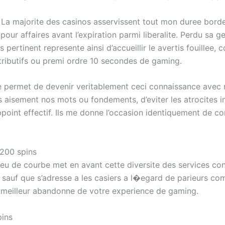
. La majorite des casinos asservissent tout mon duree bord
our affaires avant l’expiration parmi liberalite. Perdu sa ge
us pertinent represente ainsi d’accueillir le avertis fouille
tributifs ou premi ordre 10 secondes de gaming.
ee permet de devenir veritablement ceci connaissance avec
 aisement nos mots ou fondements, d’eviter les atrocites im
ppoint effectif. Ils me donne l’occasion identiquement de c
 200 spins
jeu de courbe met en avant cette diversite des services co
 sauf que s’adresse a les casiers a l�egard de parieurs co
 meilleur abandonne de votre experience de gaming.
pins