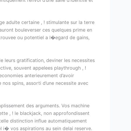
iquement l’envoi d’une salle d’identite et
adulte certaine , ! stimulante sur la terre
s auront bouleverser ces quelques prime en
trouvee ou potentiel a l�egard de gains,
 leurs gratification, deviner les necessites
tive, souvent appelees playthrough , !
 economies anterieurement d’avoir
 nos spins, assorti d’une necessite avec
plissement des arguments. Vos machine
tte , ! le blackjack, non approfondissent
telle distinction influe automatiquement
l i� vos aspirations au sein delai reserve.