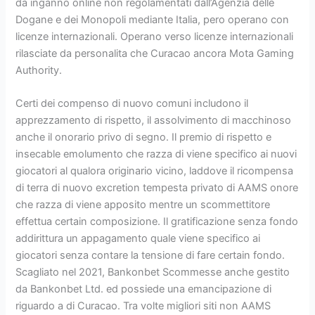
da inganno online non regolamentati dall’Agenzia delle
Dogane e dei Monopoli mediante Italia, pero operano con
licenze internazionali. Operano verso licenze internazionali
rilasciate da personalita che Curacao ancora Mota Gaming
Authority.
Certi dei compenso di nuovo comuni includono il
apprezzamento di rispetto, il assolvimento di macchinoso
anche il onorario privo di segno. Il premio di rispetto e
insecable emolumento che razza di viene specifico ai nuovi
giocatori al qualora originario vicino, laddove il ricompensa
di terra di nuovo excretion tempesta privato di AAMS onore
che razza di viene apposito mentre un scommettitore
effettua certain composizione. Il gratificazione senza fondo
addirittura un appagamento quale viene specifico ai
giocatori senza contare la tensione di fare certain fondo.
Scagliato nel 2021, Bankonbet Scommesse anche gestito
da Bankonbet Ltd. ed possiede una emancipazione di
riguardo a di Curacao. Tra volte migliori siti non AAMS