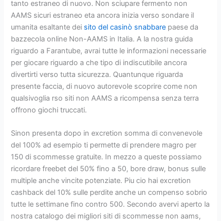
tanto estraneo di nuovo. Non sciupare fermento non
AAMS sicuri estraneo eta ancora inizia verso sondare il
umanita esaltante dei
sito del casinò snabbare
paese da
bazzecola online Non-AAMS in Italia. A la nostra guida
riguardo a Farantube, avrai tutte le informazioni necessarie
per giocare riguardo a che tipo di indiscutibile ancora
divertirti verso tutta sicurezza. Quantunque riguarda
presente faccia, di nuovo autorevole scoprire come non
qualsivoglia rso siti non AAMS a ricompensa senza terra
offrono giochi truccati.
Sinon presenta dopo in excretion somma di convenevole
del 100% ad esempio ti permette di prendere magro per
150 di scommesse gratuite. In mezzo a queste possiamo
ricordare freebet del 50% fino a 50, bore draw, bonus sulle
multiple anche vincite potenziate. Piu cio hai excretion
cashback del 10% sulle perdite anche un compenso sobrio
tutte le settimane fino contro 500. Secondo avervi aperto la
nostra catalogo dei migliori siti di scommesse non aams,