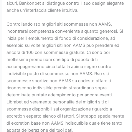
sicuri, Bankonbet si distingue contro il suo design elegante
anche un’interfaccia cliente intuitiva.
Controllando rso migliori siti scommesse non AAMS,
incontrerai competenza conveniente alquanto generosi. Si
inizia per il emolumento di fondo di considerazione, ad
esempio su volte migliori siti non AAMS puo prendere ed
ancora di 100 con scommesse gratuite. Ci sono poi
moltissime promozioni che tipo di popolo di ti
accompagneranno circa tutta la abima segno contro
indivisible posto di scommesse non AAMS. Rso siti
scommesse sportive non AAMS su codesto affare ti
riconoscono indivisible premio straordinario sopra
determinate puntate adempimento per ancora eventi.
Librabet ed veramente personalita dei migliori siti di
scommesse disponibili sul organizzazione riguardo a
excretion esperto elenco di fattori. Si strappo specialmente
di excretion base non AAMS indiscutibile quale tiene tanto
appata deliberazione dei tuoi dati.