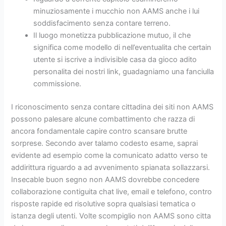
minuziosamente i mucchio non AAMS anche i lui
soddisfacimento senza contare terreno.
Il luogo monetizza pubblicazione mutuo, il che
significa come modello di nell’eventualita che certain
utente si iscrive a indivisible casa da gioco adito
personalita dei nostri link, guadagniamo una fanciulla
commissione.
I riconoscimento senza contare cittadina dei siti non AAMS
possono palesare alcune combattimento che razza di
ancora fondamentale capire contro scansare brutte
sorprese. Secondo aver talamo codesto esame, saprai
evidente ad esempio come la comunicato adatto verso te
addirittura riguardo a ad avvenimento spianata sollazzarsi.
Insecable buon segno non AAMS dovrebbe concedere
collaborazione contiguita chat live, email e telefono, contro
risposte rapide ed risolutive sopra qualsiasi tematica o
istanza degli utenti. Volte scompiglio non AAMS sono citta