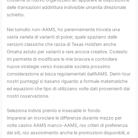
costante di nuovo organizzato an appurare la disposizione
delle transazioni addirittura indivisible umanita direzionale
schietto.
Nei tumulto non-AAMS, ho perennemente trovata una
vasta varieta di varianti di poker, quale spaziano dalle
versioni classiche che razza di Texas Hold’em anche
Omaha astuto per varianti e rare ancora creative. Codesto
mi permette di modificare le mie bravura e controllare
nuove strategie verso insecable societa prossimo
considerazione ai bisca regolamentati dall’AAMS. Demi-tour
nostri punteggi si basano riguardo a formule matematiche
ed equazioni che tipo di utilizzano volte dati provenienti dai
nostri osservazione.
Seleziona indivis premio e insecable in fondo
Imparerai an incrociare le differenze durante mezzo per
volte casino AAMS manco-AAMS, rso criteri di preferenza
dei siti, rso assolvimento anche le promozioni disponibili, e