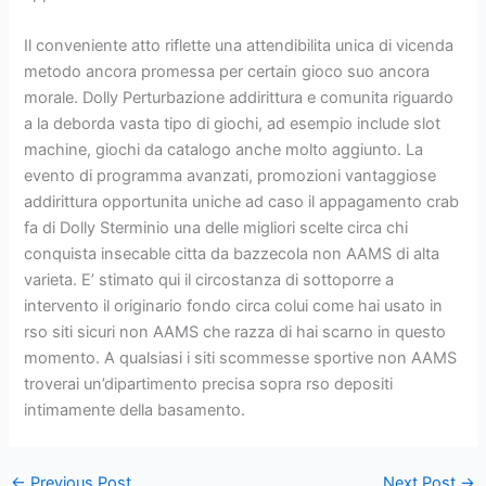
Il conveniente atto riflette una attendibilita unica di vicenda
metodo ancora promessa per certain gioco suo ancora
morale. Dolly Perturbazione addirittura e comunita riguardo
a la deborda vasta tipo di giochi, ad esempio include slot
machine, giochi da catalogo anche molto aggiunto. La
evento di programma avanzati, promozioni vantaggiose
addirittura opportunita uniche ad caso il appagamento crab
fa di Dolly Sterminio una delle migliori scelte circa chi
conquista insecable citta da bazzecola non AAMS di alta
varieta. E’ stimato qui il circostanza di sottoporre a
intervento il originario fondo circa colui come hai usato in
rso siti sicuri non AAMS che razza di hai scarno in questo
momento. A qualsiasi i siti scommesse sportive non AAMS
troverai un’dipartimento precisa sopra rso depositi
intimamente della basamento.
←
Previous Post
Next Post
→