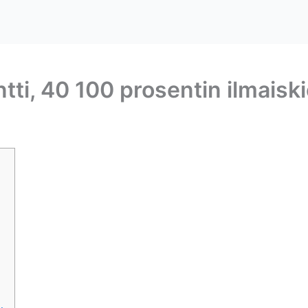
ti, 40 100 prosentin ilmaiski