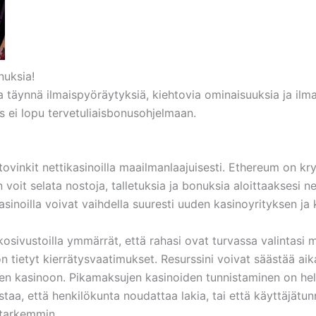
nuksia!
a täynnä ilmaispyöräytyksiä, kiehtovia ominaisuuksia ja ilma
s ei lopu tervetuliaisbonusohjelmaan.
ovinkit nettikasinoilla maailmanlaajuisesti. Ethereum on kry
n voit selata nostoja, talletuksia ja bonuksia aloittaaksesi n
kasinoilla voivat vaihdella suuresti uuden kasinoyrityksen j
kosivustoilla ymmärrät, että rahasi ovat turvassa valintasi
la on tietyt kierrätysvaatimukset. Resurssini voivat säästää ai
liseen kasinoon. Pikamaksujen kasinoiden tunnistaminen on h
a, että henkilökunta noudattaa lakia, tai että käyttäjätunn
 tarkemmin.