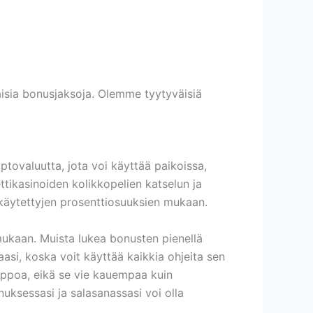
isia ​​bonusjaksoja. Olemme tyytyväisiä
ptovaluutta, jota voi käyttää paikoissa,
ettikasinoiden kolikkopelien katselun ja
a käytettyjen prosenttiosuuksien mukaan.
 mukaan. Muista lukea bonusten pienellä
kaasi, koska voit käyttää kaikkia ohjeita sen
elppoa, eikä se vie kauempaa kuin
uksessasi ja salasanassasi voi olla