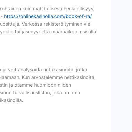
htainen kuin mahdollisesti henkilöllisyys)
d-
https://onlinekasinolla.com/book-of-ra/
suosittuja. Verkossa rekisteröityminen vie
ydelle tai jäsenyydeltä määräaikojen sisällä
ja voit analysoida nettikasinoita, jotka
elaamaan. Kun arvostelemme nettikasinoita,
kstin ja otamme huomioon niiden
non turvallisuuslistan, joka on oma
kasinoilla.