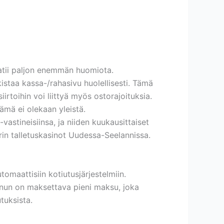
aatii paljon enemmän huomiota.
istaa kassa-/rahasivu huolellisesti. Tämä
siirtoihin voi liittyä myös ostorajoituksia.
tämä ei olekaan yleistä.
-vastineisiinsa, ja niiden kuukausittaiset
rin talletuskasinot Uudessa-Seelannissa.
tomaattisiin kotiutusjärjestelmiin.
 sinun on maksettava pieni maksu, joka
tuksista.