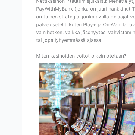
Nettikasinon irtautumisjulkaisu: Menettelyt,
PayWithMyBank (jonka on juuri hankkinut Tr
on toinen strategia, jonka avulla pelaajat 
palvelusetelit, kuten Play+ ja OneVanilla, o
vain hetken, vaikka jäsenyytesi vahvistamin
tai jopa lyhyemmässä ajassa.
Miten kasinoiden voitot oikein otetaan?