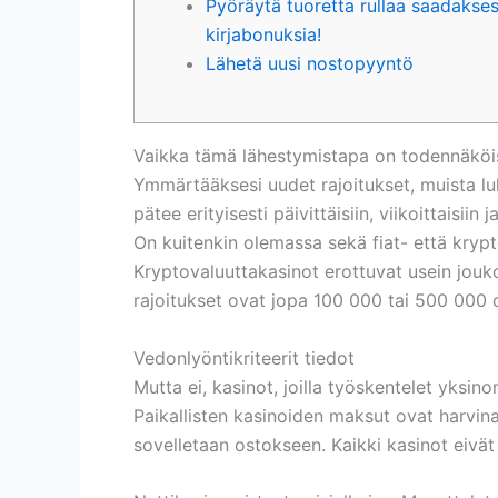
Pyöräytä tuoretta rullaa saadakses
kirjabonuksia!
Lähetä uusi nostopyyntö
Vaikka tämä lähestymistapa on todennäköise
Ymmärtääksesi uudet rajoitukset, muista luk
pätee erityisesti päivittäisiin, viikoittaisiin
On kuitenkin olemassa sekä fiat- että kryptov
Kryptovaluuttakasinot erottuvat usein joukost
rajoitukset ovat jopa 100 000 tai 500 000 
Vedonlyöntikriteerit tiedot
Mutta ei, kasinot, joilla työskentelet yksin
Paikallisten kasinoiden maksut ovat harvina
sovelletaan ostokseen. Kaikki kasinot eivät 