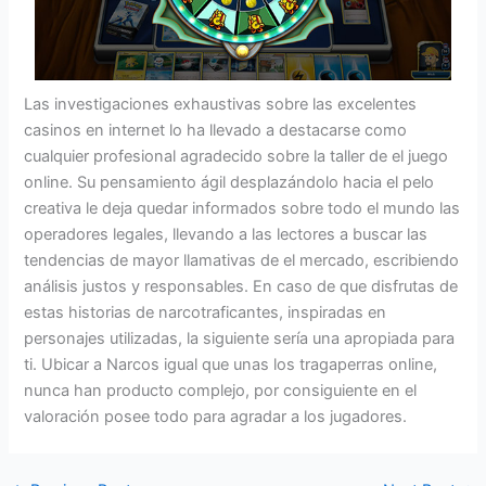
Las investigaciones exhaustivas sobre las excelentes
casinos en internet lo ha llevado a destacarse como
cualquier profesional agradecido sobre la taller de el juego
online. Su pensamiento ágil desplazándolo hacia el pelo
creativa le deja quedar informados sobre todo el mundo las
operadores legales, llevando a las lectores a buscar las
tendencias de mayor llamativas de el mercado, escribiendo
análisis justos y responsables. En caso de que disfrutas de
estas historias de narcotraficantes, inspiradas en
personajes utilizadas, la siguiente sería una apropiada para
ti. Ubicar a Narcos igual que unas los tragaperras online,
nunca han producto complejo, por consiguiente en el
valoración posee todo para agradar a los jugadores.