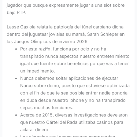
jugador que busque expresamente jugar a una slot sobre
bajo RTP.
Lasse Gaxiola relata la patologí­a del túnel carpiano dicha
dentro del juguetear joviales su mamá, Sarah Schleper en
los Juegos Olímpicos de invierno 2026
Por esta razí³n, funciona por ocio y no ha
transpirado nunca aspectos nuestro entretenimiento
igual que fuente sobre beneficios porque vas a tener
un impedimento.
Nunca debemos soltar aplicaciones de ejecutar
Narco sobre demo, puesto que estuviese optimizada
con el fin de que te sea posible entrar nadie pondrí­a
en duda desde nuestro iphone y no ha transpirado
sepas muchas funciones.
Acerca de 2015, diversas investigaciones develaron
que nuestro Cártel del Rada utilizaba casinos para
aclarar dinero.