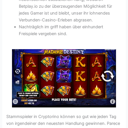
Betplay.io zu der überzeugenden Möglichkeit für
jedes Gamer ist und bleibt, unser ihr lohnendes
Verbunden-Casino-Erleben abgrasen.
Nachträglich im griff haben über einhundert
Freispiele vergeben sind.
Stammspieler in Cryptorino können so gut wie jeden Tag
von irgendeiner den neuesten Handlung gewinnen. Parece