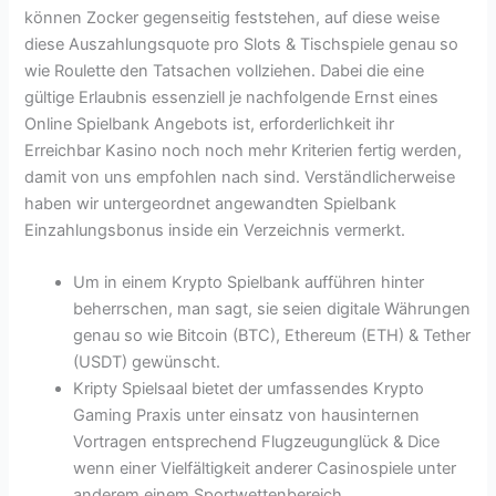
können Zocker gegenseitig feststehen, auf diese weise
diese Auszahlungsquote pro Slots & Tischspiele genau so
wie Roulette den Tatsachen vollziehen. Dabei die eine
gültige Erlaubnis essenziell je nachfolgende Ernst eines
Online Spielbank Angebots ist, erforderlichkeit ihr
Erreichbar Kasino noch noch mehr Kriterien fertig werden,
damit von uns empfohlen nach sind. Verständlicherweise
haben wir untergeordnet angewandten Spielbank
Einzahlungsbonus inside ein Verzeichnis vermerkt.
Um in einem Krypto Spielbank aufführen hinter
beherrschen, man sagt, sie seien digitale Währungen
genau so wie Bitcoin (BTC), Ethereum (ETH) & Tether
(USDT) gewünscht.
Kripty Spielsaal bietet der umfassendes Krypto
Gaming Praxis unter einsatz von hausinternen
Vortragen entsprechend Flugzeugunglück & Dice
wenn einer Vielfältigkeit anderer Casinospiele unter
anderem einem Sportwettenbereich.