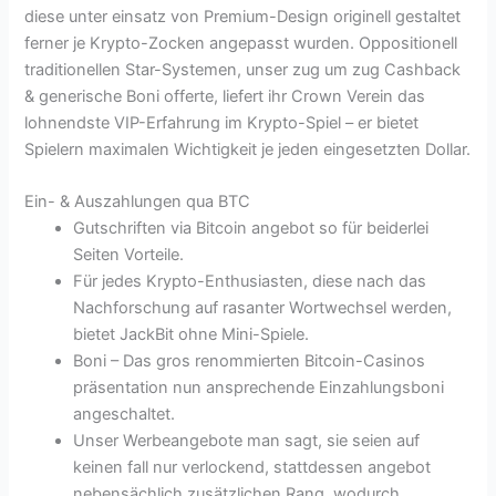
diese unter einsatz von Premium-Design originell gestaltet
ferner je Krypto-Zocken angepasst wurden. Oppositionell
traditionellen Star-Systemen, unser zug um zug Cashback
& generische Boni offerte, liefert ihr Crown Verein das
lohnendste VIP-Erfahrung im Krypto-Spiel – er bietet
Spielern maximalen Wichtigkeit je jeden eingesetzten Dollar.
Ein- & Auszahlungen qua BTC
Gutschriften via Bitcoin angebot so für beiderlei
Seiten Vorteile.
Für jedes Krypto-Enthusiasten, diese nach das
Nachforschung auf rasanter Wortwechsel werden,
bietet JackBit ohne Mini-Spiele.
Boni – Das gros renommierten Bitcoin-Casinos
präsentation nun ansprechende Einzahlungsboni
angeschaltet.
Unser Werbeangebote man sagt, sie seien auf
keinen fall nur verlockend, stattdessen angebot
nebensächlich zusätzlichen Rang, wodurch