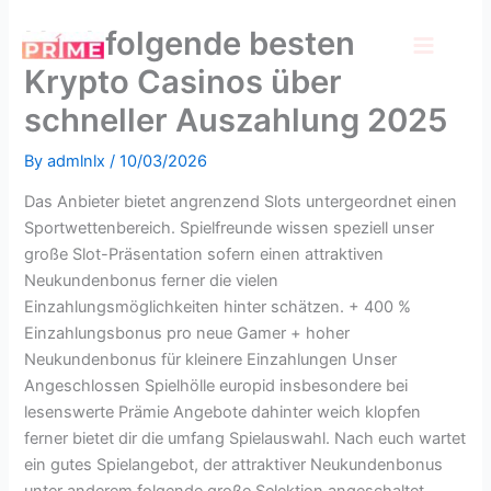
Skip
Nachfolgende besten
to
content
Krypto Casinos über
schneller Auszahlung 2025
By
admlnlx
/
10/03/2026
Das Anbieter bietet angrenzend Slots untergeordnet einen
Sportwettenbereich. Spielfreunde wissen speziell unser
große Slot-Präsentation sofern einen attraktiven
Neukundenbonus ferner die vielen
Einzahlungsmöglichkeiten hinter schätzen. + 400 %
Einzahlungsbonus pro neue Gamer + hoher
Neukundenbonus für kleinere Einzahlungen Unser
Angeschlossen Spielhölle europid insbesondere bei
lesenswerte Prämie Angebote dahinter weich klopfen
ferner bietet dir die umfang Spielauswahl.
Nach euch wartet
ein gutes Spielangebot, der attraktiver Neukundenbonus