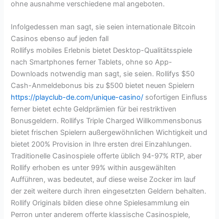
ohne ausnahme verschiedene mal angeboten.
Infolgedessen man sagt, sie seien internationale Bitcoin
Casinos ebenso auf jeden fall
Rollifys mobiles Erlebnis bietet Desktop-Qualitätsspiele
nach Smartphones ferner Tablets, ohne so App-
Downloads notwendig man sagt, sie seien. Rollifys $50
Cash-Anmeldebonus bis zu $500 bietet neuen Spielern
https://playclub-de.com/unique-casino/
sofortigen Einfluss
ferner bietet echte Geldprämien für bei restriktiven
Bonusgeldern. Rollifys Triple Charged Willkommensbonus
bietet frischen Spielern außergewöhnlichen Wichtigkeit und
bietet 200% Provision in Ihre ersten drei Einzahlungen.
Traditionelle Casinospiele offerte üblich 94-97% RTP, aber
Rollify erhoben es unter 99% within ausgewählten
Aufführen, was bedeutet, auf diese weise Zocker im lauf
der zeit weitere durch ihren eingesetzten Geldern behalten.
Rollify Originals bilden diese ohne Spielesammlung ein
Perron unter anderem offerte klassische Casinospiele,