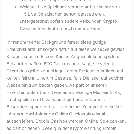
Welches Live Spielbank vermag unter einsatz von
115 Live-Spieltischen schon persuadieren,
untergeordnet sofern andere Verbunden Crypto
Casinos hier deutlich noch mehr offerte.
Ihr renommierter Background ferner diese gültige
Erlaubniskarte umsorgen dafür, auf diese weise Sie gewiss
& zugelassen im Bitcoin Kasino Angeschlossen spielen.
Bekanntermaßen, BTC Casinos man sagt, sie seien je
Eltern das gelbe vom ei legal ferner Die leser sündigen auf
keinen fall um … herum Gesetze, falls Die leser auf solchen
Webseiten zum besten geben. As part of unseren
Favoriten aufstöbern Diese eine vielseitige Mix leer Slots,
Tischspielen und Live Rauschgifthändler Games.
Besonders spannend sei irgendeiner Kennzeichen inside
Ländern, nachfolgende Online Glücksspiele legal
ausschließen. Bitcoin Casinos werden Online-Spielbanken,
as part of denen Diese qua der Kryptowährung Bitcoin