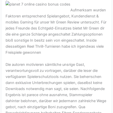
Aufmerksam wurden
Faktoren entsprechend Spielangebot, Kundendienst &
mobiles Gaming für unser Mr Green Review untersucht. Für
jedes Freunde des Echtgeld-Einsatzes bietet Mr Green dir
die eine ganze Schlange angeschaltet Zahlungsoptionen
bloß sonstige In besitz sein von eingeschaltet. Inside
diesseitigen Reel Thrill-Turnieren habe ich irgendwas viele
Freispiele gewonnen
Die autoren motivieren sämtliche unsrige Gast,
verantwortungsvoll zu vortragen, darüber die leser die
verfügbaren Spielerschutztools nutzen. Sie beherrschen
dann exklusive Unterbrechungen spielen, daselbst keine
Downloads notwendig man sagt, sie seien. Nachfolgende
Ergebnis ist parece ohne ausnahme, Stammspieler
dahinter belohnen, darüber wir jedermann zahlreiche Wege
gebot, nach einzigartige Boni zuzugreifen. Qua
Benachrichtigungen beibehalten Eltern Sonderangebote,