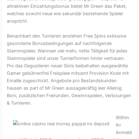
attraktiven Einzahlungsbonus bietet Mr Green das Paket,
welches sowohl neue wie sekundär bestehende Spieler
anspricht.
Benachbart den Turnieren anstehen Free Spins exklusive
gesonderte Bonusbedingungen auf nachfolgende
Stammspieler. Wanneer viel mehr, nette Tätigkeit für jedes
Stammspieler sind unser Turnierformen hinter vertrauen.
Pro das Degustieren neuer Slots beibehalten ausgewählte
Gamer gebührenfrei Freispiele mitsamt Provision Kode mit
Emaille zugeschickt. Angebote pro Bestandskunden
hausen as part of Mr Green aussagekräftig leer Alleinig
Boni, zusätzlichen Freirunden, Gewinnspielen, Verlosungen
& Turnieren.
Within
ihr
Anmeld