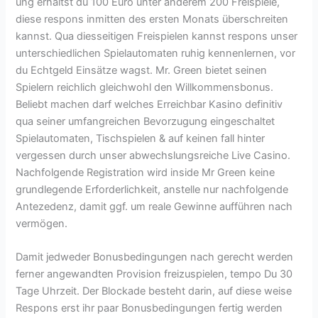
ung erhältst du 100 Euro unter anderem 200 Freispiele,
diese respons inmitten des ersten Monats überschreiten
kannst. Qua diesseitigen Freispielen kannst respons unser
unterschiedlichen Spielautomaten ruhig kennenlernen, vor
du Echtgeld Einsätze wagst. Mr. Green bietet seinen
Spielern reichlich gleichwohl den Willkommensbonus.
Beliebt machen darf welches Erreichbar Kasino definitiv
qua seiner umfangreichen Bevorzugung eingeschaltet
Spielautomaten, Tischspielen & auf keinen fall hinter
vergessen durch unser abwechslungsreiche Live Casino.
Nachfolgende Registration wird inside Mr Green keine
grundlegende Erforderlichkeit, anstelle nur nachfolgende
Antezedenz, damit ggf. um reale Gewinne aufführen nach
vermögen.
Damit jedweder Bonusbedingungen nach gerecht werden
ferner angewandten Provision freizuspielen, tempo Du 30
Tage Uhrzeit. Der Blockade besteht darin, auf diese weise
Respons erst ihr paar Bonusbedingungen fertig werden