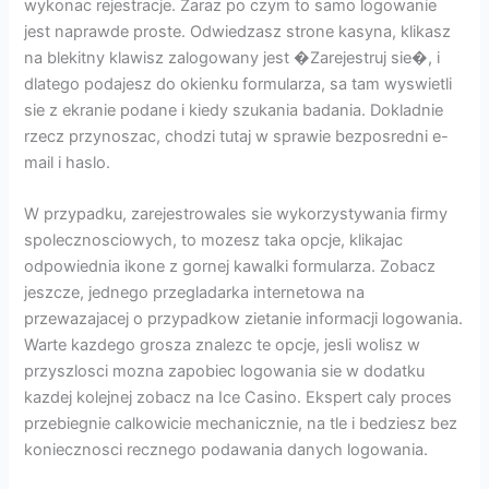
wykonac rejestracje. Zaraz po czym to samo logowanie
jest naprawde proste. Odwiedzasz strone kasyna, klikasz
na blekitny klawisz zalogowany jest �Zarejestruj sie�, i
dlatego podajesz do okienku formularza, sa tam wyswietli
sie z ekranie podane i kiedy szukania badania. Dokladnie
rzecz przynoszac, chodzi tutaj w sprawie bezposredni e-
mail i haslo.
W przypadku, zarejestrowales sie wykorzystywania firmy
spolecznosciowych, to mozesz taka opcje, klikajac
odpowiednia ikone z gornej kawalki formularza. Zobacz
jeszcze, jednego przegladarka internetowa na
przewazajacej o przypadkow zietanie informacji logowania.
Warte kazdego grosza znalezc te opcje, jesli wolisz w
przyszlosci mozna zapobiec logowania sie w dodatku
kazdej kolejnej zobacz na Ice Casino. Ekspert caly proces
przebiegnie calkowicie mechanicznie, na tle i bedziesz bez
koniecznosci recznego podawania danych logowania.