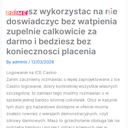
Skip
Mozesz wykorzystac na nie
to
content
doswiadczyc bez watpienia
zupelnie calkowicie za
darmo i bedziesz bez
koniecznosci placenia
By
admlnlx
/
12/03/2026
Logowanie na ICE Casino
Zanim zaczniemy rozmawiac o lepiej zaprojektowane z Ice
Casino logowanie, dobry konkretniej wszystkie wlasnych
szczegolow, to zamiast tego musimy rozmawiac o w
sprawie jednej bardzo istotnej cokolwiek. Otoz w kasynie
tym duzo gry hazardowe dostepne w ofercie mozna
znalezc rowniez z wersjach demonstracyjnych, czyli
zdrowy darmowych. Masz to grzechotanie obsluga tak na
potrzeba treningu i mozesz zobacz kolejnych gier w