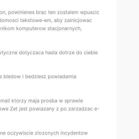
efon, powinienes brac ten zostalem wpuscic
adomosci tekstowe-em, aby zainicjowac
ownikom komputerow stacjonarnych,
tyczne dotyczaca hasla dotrze do ciebie
ie bledow i bedziesz powiadamia
mail ktorzy maja prosba w sprawie
dowe Zet jest powiazany z po zarzadzac e-
wane oczywiscie zlozonych incydentow