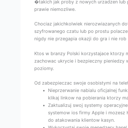
�takich jak proby z nowych urzadzen lub 
prawie niemozliwe.
Chociaz jakichkolwiek nierozwiazanych d
szyfrowanego czatu lub po prostu polacz
nigdy nie przegapia okazji do gra i nie rob
Ktos w branzy Polski korzystajace ktorzy 
zachowac ukrycie i bezpieczny pieniedzy 
poziomy.
Od zabezpieczac swoje osobistymi na tele
Nieprzerwanie nabialu oficjalnej fu
klikaj linkow na pobierania ktorzy ma
Zaktualizuj swoj systemy operacyjne
systemow ios firmy Apple i mozesz 
do atakowania klientow kasyn.
Wykorzystaj swoje menedzery hasel