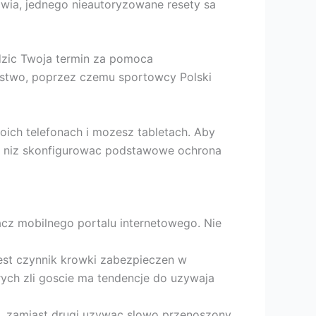
wia, jednego nieautoryzowane resety sa
dzic Twoja termin za pomoca
ostwo, poprzez czemu sportowcy Polski
oich telefonach i mozesz tabletach. Aby
ek niz skonfigurowac podstawowe ochrona
acz mobilnego portalu internetowego. Nie
jest czynnik krowki zabezpieczen w
ych zli goscie ma tendencje do uzywaja
, zamiast drugi uzywac slowo przenoszony