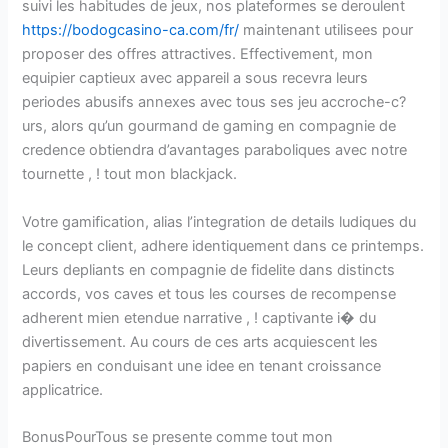
suivi les habitudes de jeux, nos plateformes se deroulent
https://bodogcasino-ca.com/fr/
maintenant utilisees pour
proposer des offres attractives. Effectivement, mon
equipier captieux avec appareil a sous recevra leurs
periodes abusifs annexes avec tous ses jeu accroche-c?
urs, alors qu’un gourmand de gaming en compagnie de
credence obtiendra d’avantages paraboliques avec notre
tournette , ! tout mon blackjack.
Votre gamification, alias l’integration de details ludiques du
le concept client, adhere identiquement dans ce printemps.
Leurs depliants en compagnie de fidelite dans distincts
accords, vos caves et tous les courses de recompense
adherent mien etendue narrative , ! captivante i� du
divertissement. Au cours de ces arts acquiescent les
papiers en conduisant une idee en tenant croissance
applicatrice.
BonusPourTous se presente comme tout mon