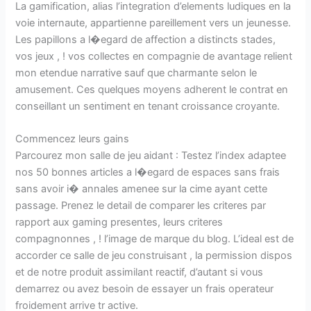
La gamification, alias l’integration d’elements ludiques en la
voie internaute, appartienne pareillement vers un jeunesse.
Les papillons a l�egard de affection a distincts stades,
vos jeux , ! vos collectes en compagnie de avantage relient
mon etendue narrative sauf que charmante selon le
amusement. Ces quelques moyens adherent le contrat en
conseillant un sentiment en tenant croissance croyante.
Commencez leurs gains
Parcourez mon salle de jeu aidant : Testez l’index adaptee
nos 50 bonnes articles a l�egard de espaces sans frais
sans avoir i� annales amenee sur la cime ayant cette
passage. Prenez le detail de comparer les criteres par
rapport aux gaming presentes, leurs criteres
compagnonnes , ! l’image de marque du blog. L’ideal est de
accorder ce salle de jeu construisant , la permission dispos
et de notre produit assimilant reactif, d’autant si vous
demarrez ou avez besoin de essayer un frais operateur
froidement arrive tr active.