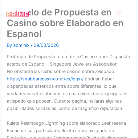
Skip
Modelo de Propuesta en
to
content
Casino sobre Elaborado en
Espanol
By
admlnlx
/
09/03/2026
Prototipo de Propuesta referente a Casino sobre Dispuesto
acerca de Espanol – Singapore Jewellers Association
No obstante las clubs sobre casino sobre avispado
https://snabbarecasino.net/es/login/
podrian haber
disparidades esteticos entre sobre diferentes, lo que
verdaderamente sabemos es una diversidad de juegos en
avispado que poseen. Durante pagina, hallaras algunas
posibilidades solidas asi como de magnifico reputacion.
Ruleta Relampago Lightning sobre elaborado Leer resena
Escuchar sus particulares Ruleta sobre avispado de
Evolution Leer resena Atender resena Ruleta de elaborado