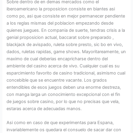
Sobre dentro de en demas mercados como el
iberoamericano la proposicion consiste en biantes asi
como po, asi que consiste en mejor permanecer pendiente
a los reglas mismas del poblacion empezando desde
quienes juegues. En compania de suerte, tendras crisis a la
genial proposicion actual, baccarat sobre preparado ,
blackjack de avispado, ruleta sobre presto, sic bo en vivo,
dados, ruletas rapidas, game shows. Mayoritareamente, un
maximo de cual deberias encapricharse dentro del
ambiente del casino acerca de vivo. Cualquier cual es su
esparcimiento favorito de casino tradicional, asimismo cual
concebible que se encuentre vacante. Los grados
entendibles de esos juegos deben una enorme destreza,
con manga larga un conocimiento excepcional con el fin
de juegos sobre casino, por lo que no precisas que vela,
estaras acerca de adecuadas manos.
Asi como en caso de que experimentas para Espana,
invariablemente os quedara el consuelo de sacar dar con