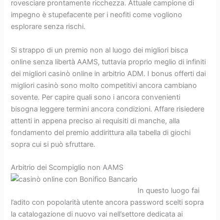
rovesciare prontamente ricchezza. Attuale campione di
impegno è stupefacente per i neofiti come vogliono
esplorare senza rischi.
Si strappo di un premio non al luogo dei migliori bisca
online senza libertà AAMS, tuttavia proprio meglio di infiniti
dei migliori casinò online in arbitrio ADM. I bonus offerti dai
migliori casinò sono molto competitivi ancora cambiano
sovente. Per capire quali sono i ancora convenienti
bisogna leggere termini ancora condizioni. Affare risiedere
attenti in appena preciso ai requisiti di manche, alla
fondamento del premio addirittura alla tabella di giochi
sopra cui si può sfruttare.
Arbitrio dei Scompiglio non AAMS
In questo luogo fai
l’adito con popolarità utente ancora password scelti sopra
la catalogazione di nuovo vai nell’settore dedicata ai