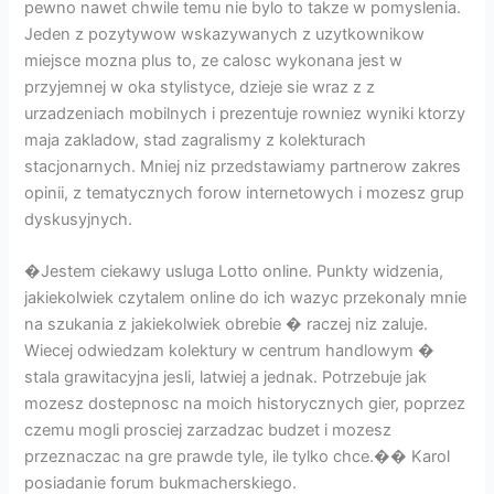
pewno nawet chwile temu nie bylo to takze w pomyslenia.
Jeden z pozytywow wskazywanych z uzytkownikow
miejsce mozna plus to, ze calosc wykonana jest w
przyjemnej w oka stylistyce, dzieje sie wraz z z
urzadzeniach mobilnych i prezentuje rowniez wyniki ktorzy
maja zakladow, stad zagralismy z kolekturach
stacjonarnych. Mniej niz przedstawiamy partnerow zakres
opinii, z tematycznych forow internetowych i mozesz grup
dyskusyjnych.
�Jestem ciekawy usluga Lotto online. Punkty widzenia,
jakiekolwiek czytalem online do ich wazyc przekonaly mnie
na szukania z jakiekolwiek obrebie � raczej niz zaluje.
Wiecej odwiedzam kolektury w centrum handlowym �
stala grawitacyjna jesli, latwiej a jednak. Potrzebuje jak
mozesz dostepnosc na moich historycznych gier, poprzez
czemu mogli prosciej zarzadzac budzet i mozesz
przeznaczac na gre prawde tyle, ile tylko chce.�� Karol
posiadanie forum bukmacherskiego.