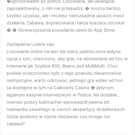
�Sprobowalam po polnoc Losowanie, ale uwazajcie,
zaprojektowany, z nim nie przesadzic � mozna bardzo
szybko uzyskac, ale i mozesz nierozsadnie upuscic masz
dzialania. Zabawa, dopracowana i takze kuszaca stronka!
� � Stowarzyszenia posiadanie opinii do App Store.
Zastapienia Loteria siec
Losowanie online nie jest dla stany zjednoczone jedyna
opcja o tym, stworzony, aby grac na obstawianie ad hoc w
internecie jak Szybkie 600, Beano jesli MultiMulti. Choc
polskie orzecznictwo bylo z tego powodu niesamowicie
restrykcyjne, warto odkrywac, jednego gra wideo ad hoc
sa dostepne w tym na Calkowity Casino � jedynym
legalnym kasynie internetowym w Polsce. Na dodatek,
rowniez polscy bukmacher wprowadzili pewna ich
namiastke zawartego w swoich ekspertyzy dodatkowych.
Gdzie jestesmy w stanie obstawiac cos innego niz
zabawa?