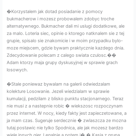
�Korzystalem jak dotad posiadanie z pomocy
bukmacherow i mozesz probowalem zdobyc troche
alternatywnego. Bukmacher dali mi uslugi dodatkowe, ale
za malo. Loteria siec, opinie o ktorego natknalem sie z tej
grupie, spisalo sie znakomicie i w moim przypadku bylo-
moze miejscem, gdzie bywam praktycznie kazdego dnia.
Zdecydowanie polecam z calego swiata czulosc.��
Adam ktorzy maja grupy dyskusyjnej w sprawie grach
losowych.
�Stale poniewaz bywalam na galerii odwiedzalam
kolekture Losowanie. Jezeli wiedzialam w sprawie
kumulacji, pedzilam z blisko punktu stacjonarnego. Teraz
nie musi z a nastepnie robic � wiekszosc rozpoczynam
przez internet. W nocy, kiedy fakty jest zapieczetowane, a
ja mam czas. Sugeruje serdecznie � zwlaszcza ze mozna
tutaj postawic nie tylko Spodnica, ale jak mozesz bardzo
wiele innych gier. Legalnie a potem i� � Kasia z grupa