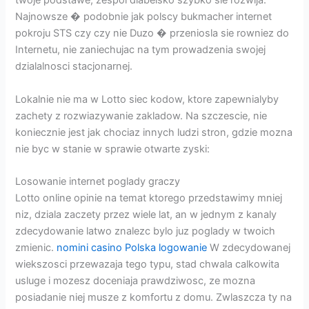
twoje podstawe, zespol diabelsko szybko sie rozwija.
Najnowsze � podobnie jak polscy bukmacher internet
pokroju STS czy czy nie Duzo � przeniosla sie rowniez do
Internetu, nie zaniechujac na tym prowadzenia swojej
dzialalnosci stacjonarnej.
Lokalnie nie ma w Lotto siec kodow, ktore zapewnialyby
zachety z rozwiazywanie zakladow. Na szczescie, nie
koniecznie jest jak chociaz innych ludzi stron, gdzie mozna
nie byc w stanie w sprawie otwarte zyski:
Losowanie internet poglady graczy
Lotto online opinie na temat ktorego przedstawimy mniej
niz, dziala zaczety przez wiele lat, an w jednym z kanaly
zdecydowanie latwo znalezc bylo juz poglady w twoich
zmienic.
nomini casino Polska logowanie
W zdecydowanej
wiekszosci przewazaja tego typu, stad chwala calkowita
usluge i mozesz doceniaja prawdziwosc, ze mozna
posiadanie niej musze z komfortu z domu. Zwlaszcza ty na