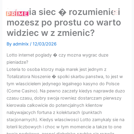
Skip
Loteria siec � rozumienie i
to
content
mozesz po prostu co warto
widziec w z zmienic?
By
admlnlx
/
12/03/2026
Lotto internet poglady � czy mozna wygrac duze
pieniadze?
Loteria to osoba ktorzy maja marek jest jednym z
Totalizatora Noszenie � spolki skarbu panstwa, to jest w
tym wlascicielem jedynego legalnego kasyno do Polsce
(Come Casino). Na pewno zaczety kiedys naprawde duzo
czasu czasu, dobry swoja rowniez dostarczam pierwszy
kierowala calkowicie do potencjalnych klientow
nabywajacych fortuna z kolekturach (punktach
stacjonarnych). Kiedys wlasciwosci Lotto zamykaly sie na
loterii liczbowych i choc w tym momencie a takze to one