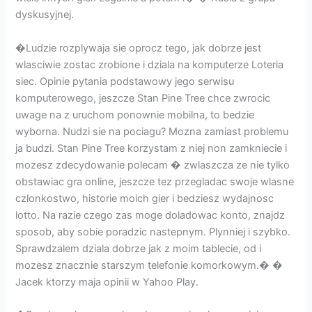
dyskusyjnej.
�Ludzie rozplywaja sie oprocz tego, jak dobrze jest
wlasciwie zostac zrobione i dziala na komputerze Loteria
siec. Opinie pytania podstawowy jego serwisu
komputerowego, jeszcze Stan Pine Tree chce zwrocic
uwage na z uruchom ponownie mobilna, to bedzie
wyborna. Nudzi sie na pociagu? Mozna zamiast problemu
ja budzi. Stan Pine Tree korzystam z niej non zamkniecie i
mozesz zdecydowanie polecam � zwlaszcza ze nie tylko
obstawiac gra online, jeszcze tez przegladac swoje wlasne
czlonkostwo, historie moich gier i bedziesz wydajnosc
lotto. Na razie czego zas moge doladowac konto, znajdz
sposob, aby sobie poradzic nastepnym. Plynniej i szybko.
Sprawdzalem dziala dobrze jak z moim tablecie, od i
mozesz znacznie starszym telefonie komorkowym.� �
Jacek ktorzy maja opinii w Yahoo Play.