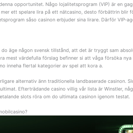
enna opportunitet. Någo lojalitetsprogram (VIP) är en gagn
l mer ett spelare lira på ett nätcasino, desto förbättrin bli
ojalitetsprogram såso casinon erbjuder sina lirare. Därför V
 do äge någon svensk tillstånd, att det är tryggt sam abso
ra mest värdefulla förslag befinner si att våga försöka nya c
no inneha flertal kategorier av spel att kora a.
rligare alternativ änn traditionella landbaserade casinon. Sl
imat. Efterträdande casino villig vår lista är Winstler, någ
alande slots röra om do ultimata casinon igenom testat.
 mobilcasino?