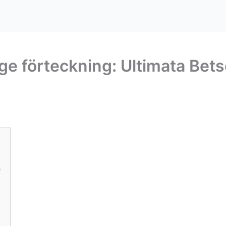
ge förteckning: Ultimata Bets
e