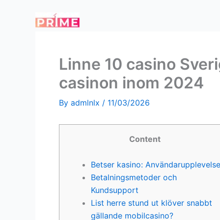
Skip
to
content
Linne 10 casino Sveri
casinon inom 2024
By
admlnlx
/
11/03/2026
Content
Betser kasino: Användarupplevels
Betalningsmetoder och
Kundsupport
List herre stund ut klöver snabbt
gällande mobilcasino?