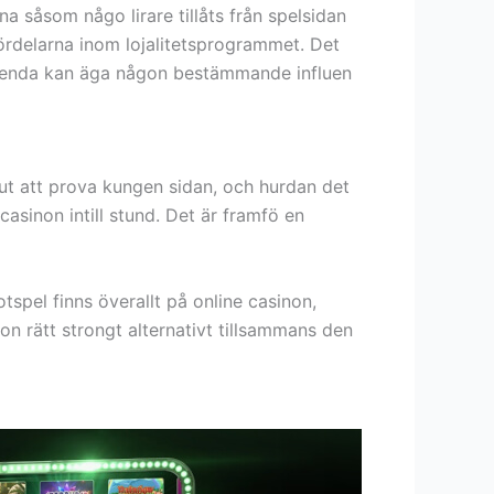
a såsom någo lirare tillåts från spelsidan
r fördelarna inom lojalitetsprogrammet. Det
IP-agenda kan äga någon bestämmande influen
lut att prova kungen sidan, och hurdan det
asinon intill stund. Det är framfö en
otspel finns överallt på online casinon,
on rätt strongt alternativt tillsammans den