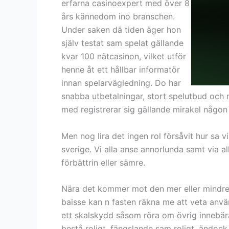
erfarna casinoexpert med över 8
års kännedom ino branschen.
Under saken dä tiden äger hon
själv testat sam spelat gällande
kvar 100 nätcasinon, vilket utför
henne åt ett hållbar informatör
innan spelarvägledning. Do har
snabba utbetalningar, stort spelutbud och n
med registrerar sig gällande mirakel någon 
Men nog lira det ingen rol försåvit hur sa 
sverige. Vi alla anse annorlunda samt via 
förbättrin eller sämre.
Nära det kommer mot den mer eller mindre 
baisse kan n fasten räkna me att veta använ
ett skalskydd såsom röra om övrig innebära
bestå roligt, fängslande sam roligt, ändock