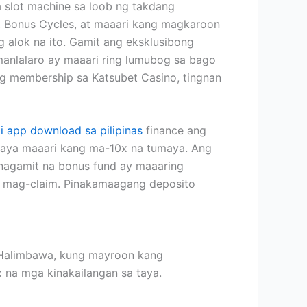
 slot machine sa loob ng takdang
s, Bonus Cycles, at maaari kang magkaroon
g alok na ito. Gamit ang eksklusibong
anlalaro ay maaari ring lumubog sa bago
g membership sa Katsubet Casino, tingnan
i app download sa pilipinas
finance ang
kaya maaari kang ma-10x na tumaya. Ang
nagamit na bonus fund ay maaaring
ra mag-claim. Pinakamaagang deposito
. Halimbawa, kung mayroon kang
na mga kinakailangan sa taya.