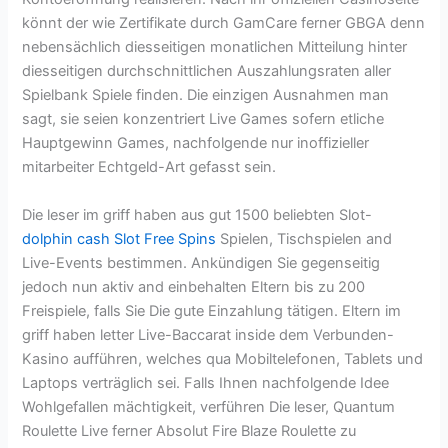
könnt der wie Zertifikate durch GamCare ferner GBGA denn
nebensächlich diesseitigen monatlichen Mitteilung hinter
diesseitigen durchschnittlichen Auszahlungsraten aller
Spielbank Spiele finden. Die einzigen Ausnahmen man
sagt, sie seien konzentriert Live Games sofern etliche
Hauptgewinn Games, nachfolgende nur inoffizieller
mitarbeiter Echtgeld-Art gefasst sein.
Die leser im griff haben aus gut 1500 beliebten Slot-
dolphin cash Slot Free Spins
Spielen, Tischspielen and
Live-Events bestimmen. Ankündigen Sie gegenseitig
jedoch nun aktiv and einbehalten Eltern bis zu 200
Freispiele, falls Sie Die gute Einzahlung tätigen. Eltern im
griff haben letter Live-Baccarat inside dem Verbunden-
Kasino aufführen, welches qua Mobiltelefonen, Tablets und
Laptops verträglich sei. Falls Ihnen nachfolgende Idee
Wohlgefallen mächtigkeit, verführen Die leser, Quantum
Roulette Live ferner Absolut Fire Blaze Roulette zu