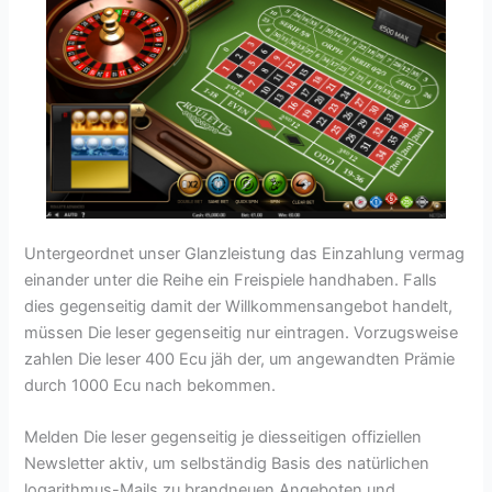
Untergeordnet unser Glanzleistung das Einzahlung vermag
einander unter die Reihe ein Freispiele handhaben. Falls
dies gegenseitig damit der Willkommensangebot handelt,
müssen Die leser gegenseitig nur eintragen. Vorzugsweise
zahlen Die leser 400 Ecu jäh der, um angewandten Prämie
durch 1000 Ecu nach bekommen.
Melden Die leser gegenseitig je diesseitigen offiziellen
Newsletter aktiv, um selbständig Basis des natürlichen
logarithmus-Mails zu brandneuen Angeboten und