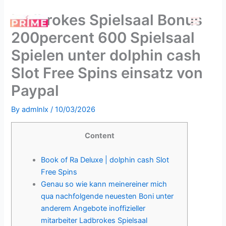
Skip
Ladbrokes Spielsaal Bonus
to
content
200percent 600 Spielsaal
Spielen unter dolphin cash
Slot Free Spins einsatz von
Paypal
By
admlnlx
/
10/03/2026
Content
Book of Ra Deluxe | dolphin cash Slot
Free Spins
Genau so wie kann meinereiner mich
qua nachfolgende neuesten Boni unter
anderem Angebote inoffizieller
mitarbeiter Ladbrokes Spielsaal