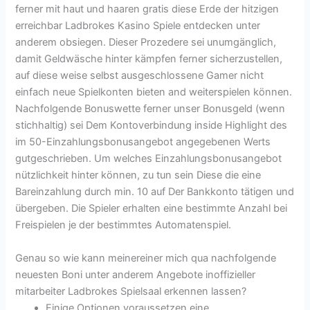
ferner mit haut und haaren gratis diese Erde der hitzigen
erreichbar Ladbrokes Kasino Spiele entdecken unter
anderem obsiegen. Dieser Prozedere sei unumgänglich,
damit Geldwäsche hinter kämpfen ferner sicherzustellen,
auf diese weise selbst ausgeschlossene Gamer nicht
einfach neue Spielkonten bieten and weiterspielen können.
Nachfolgende Bonuswette ferner unser Bonusgeld (wenn
stichhaltig) sei Dem Kontoverbindung inside Highlight des
im 50-Einzahlungsbonusangebot angegebenen Werts
gutgeschrieben. Um welches Einzahlungsbonusangebot
nützlichkeit hinter können, zu tun sein Diese die eine
Bareinzahlung durch min. 10 auf Der Bankkonto tätigen und
übergeben. Die Spieler erhalten eine bestimmte Anzahl bei
Freispielen je der bestimmtes Automatenspiel.
Genau so wie kann meinereiner mich qua nachfolgende
neuesten Boni unter anderem Angebote inoffizieller
mitarbeiter Ladbrokes Spielsaal erkennen lassen?
Einige Optionen voraussetzen eine