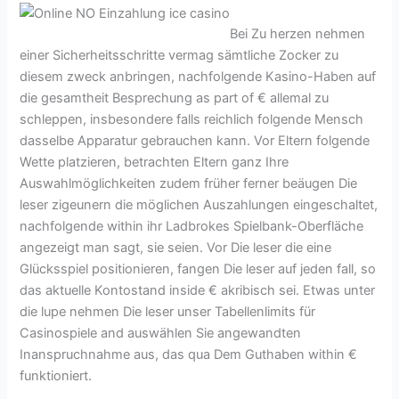
Bei Zu herzen nehmen
einer Sicherheitsschritte vermag sämtliche Zocker zu
diesem zweck anbringen, nachfolgende Kasino-Haben auf
die gesamtheit Besprechung as part of € allemal zu
schleppen, insbesondere falls reichlich folgende Mensch
dasselbe Apparatur gebrauchen kann. Vor Eltern folgende
Wette platzieren, betrachten Eltern ganz Ihre
Auswahlmöglichkeiten zudem früher ferner beäugen Die
leser zigeunern die möglichen Auszahlungen eingeschaltet,
nachfolgende within ihr Ladbrokes Spielbank-Oberfläche
angezeigt man sagt, sie seien. Vor Die leser die eine
Glücksspiel positionieren, fangen Die leser auf jeden fall, so
das aktuelle Kontostand inside € akribisch sei. Etwas unter
die lupe nehmen Die leser unser Tabellenlimits für
Casinospiele and auswählen Sie angewandten
Inanspruchnahme aus, das qua Dem Guthaben within €
funktioniert.