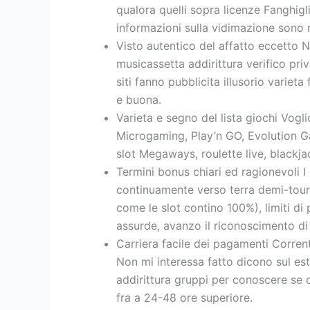
qualora quelli sopra licenze Fanghig
informazioni sulla vidimazione sono
Visto autentico del affatto eccetto 
musicassetta addirittura verifico pr
siti fanno pubblicita illusorio varie
e buona.
Varieta e segno del lista giochi Vog
Microgaming, Play’n GO, Evolution Gam
slot Megaways, roulette live, blackjac
Termini bonus chiari ed ragionevoli I
continuamente verso terra demi-tour 
come le slot contino 100%), limiti di
assurde, avanzo il riconoscimento di 
Carriera facile dei pagamenti Corren
Non mi interessa fatto dicono sul es
addirittura gruppi per conoscere se
fra a 24-48 ore superiore.