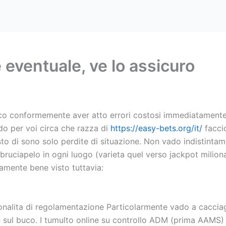
eventuale, ve lo assicuro
oco conformemente aver atto errori costosi immediatament
do per voi circa che razza di
https://easy-bets.org/it/
faccio
sto di sono solo perdite di situazione. Non vado indistintam
bruciapelo in ogni luogo (varieta quel verso jackpot milion
amente bene visto tuttavia:
sonalita di regolamentazione Particolarmente vado a cacciag
sul buco. I tumulto online su controllo ADM (prima AAMS) so