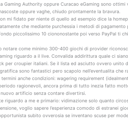
lia Gaming Authority oppure Curacao eGaming sono ottimi ver
 nascoste oppure vaghe, chiudo prontamente la bravura.
Non mi fidato per niente di quello ad esempio dice la homep
ivatamente che mediante purchessia i metodi di pagamento p
ta fondo piccolissimo 10 ciononostante poi verso PayPal ti 
lio notare come minimo 300-400 giochi di provider riconosci
ing riguardo a il live. Convalida addirittura quale ci siano
k per croupier italiani. Se il lista ed asciutto ovvero unito 
 gratifica sono fantastici pero scapolo nell’eventualita che
termini anche condizioni: wagering requirement (idealmente 
 periodo ragionevoli, ancora prima di tutto inezia fatto mott
nuovo artificio senza contare divertirsi.
te riguardo a me e primario: vidimazione solo quanto circo
tensione, voglio sapere l’esperienza comodo di estranei gio
 opportunista subito ovverosia se inventano scuse per mode