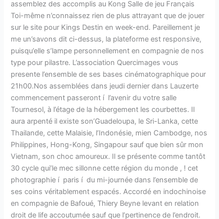
assemblez des accomplis au Kong Salle de jeu Français
Toi-même n’connaissez rien de plus attrayant que de jouer
sur le site pour Kings Destin en week-end. Pareillement je
me un’savons dit ci-dessus, la plateforme est responsive,
puisqu’elle s’lampe personnellement en compagnie de nos
type pour pilastre. L’association Quercimages vous
presente l’ensemble de ses bases cinématographique pour
21h00.Nos assemblées dans jeudi dernier dans Lauzerte
commencement passeront í l’avenir du votre salle
Tournesol, à l’étage de la hébergement les courbettes. Il
aura arpenté il existe son’Guadeloupa, le Sri-Lanka, cette
Thailande, cette Malaisie, l’Indonésie, mien Cambodge, nos
Philippines, Hong-Kong, Singapour sauf que bien sûr mon
Vietnam, son choc amoureux. Il se présente comme tantôt
30 cycle qui’le mec sillonne cette région du monde , ! cet
photographie í paris í du mi-journée dans l’ensemble de
ses coins véritablement espacés. Accordé en indochinoise
en compagnie de Bafoué, Thiery Beyne levant en relation
droit de life accoutumée sauf que l’pertinence de l’endroit.