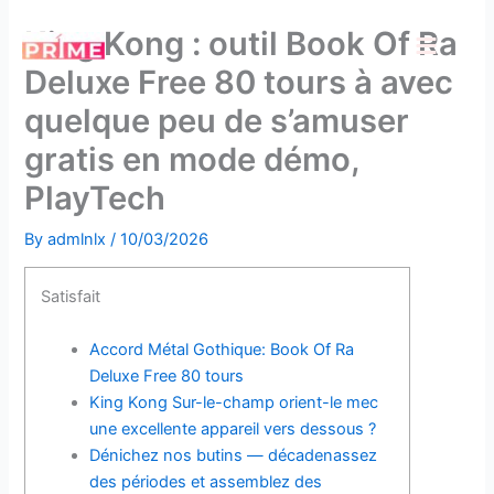
Skip
King Kong : outil Book Of Ra
to
content
Deluxe Free 80 tours à avec
quelque peu de s’amuser
gratis en mode démo,
PlayTech
By
admlnlx
/
10/03/2026
Satisfait
Accord Métal Gothique: Book Of Ra
Deluxe Free 80 tours
King Kong Sur-le-champ orient-le mec
une excellente appareil vers dessous ?
Dénichez nos butins — décadenassez
des périodes et assemblez des