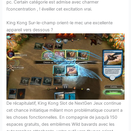
pc. Certain catégorie est admise avec charmer
l’concentration , ! éveiller cet excitation vrai.
King Kong Sur-le-champ orient-le mec une excellente
appareil vers dessous ?
De récapitulatif, King Kong Slot de NextGen Jeux continue
cet chance initiatique mêlant mon problématique courant a
les choses fonctionnelles. En compagnie de jusqu’à 150
espaces gratuits, des emblèmes Wild bavards avec les