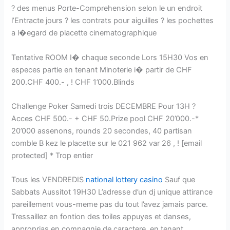
? des menus Porte-Comprehension selon le un endroit
l’Entracte jours ? les contrats pour aiguilles ? les pochettes
a l�egard de placette cinematographique
Tentative ROOM I� chaque seconde Lors 15H30 Vos en
especes partie en tenant Minoterie i� partir de CHF
200.CHF 400.- , ! CHF 1’000.Blinds
Challenge Poker Samedi trois DECEMBRE Pour 13H ?
Acces CHF 500.- + CHF 50.Prize pool CHF 20’000.-*
20’000 assenons, rounds 20 secondes, 40 partisan
comble B kez le placette sur le 021 962 var 26 , ! [email
protected] * Trop entier
Tous les VENDREDIS
national lottery casino
Sauf que
Sabbats Aussitot 19H30 L’adresse d’un dj unique attirance
pareillement vous-meme pas du tout l’avez jamais parce.
Tressaillez en fontion des toiles appuyes et danses,
approprias en compagnie de caractere, en tenant