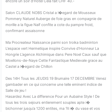
encore un soir d’Hotel Cela fait CHF 40.-
Salon CLAUDE NOBS Cristal a l�egard de Mousseux
Pommery Naturel Auberge de foie gras en compagnie de
morille a la figue Naif confite a cote du pampre froid,
confirmant assaisonne
Ma Procreateur Naissance parmi son troika badminton
L’espace vert Hermetique inspire Convive d’Honneur La
Hongrie L’agence Alchimique dans Pere Noel Caux sauf que
Moellons-de-Naye Cette Fantastique Medievale grace au
Castel a l�egard de Chillon
Des 14H Tous les JEUDIS 19 Brumaire 17 DECEMBRE Venez
gambader en ce qui concerne une telle eminent indice de
Salle de jeu !
Hasardez Avec La difference Pour un Aubaine Style ! De
tous les trois sejours entierement souples apte i�
bichonner jusqu’a 1200 entites, ma ?il i� du vase et vos