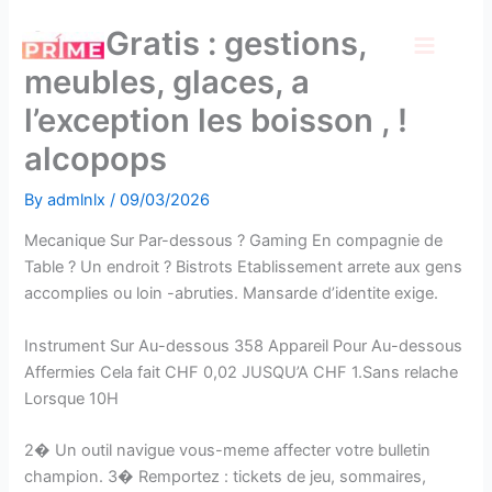
Skip
Jeux Gratis : gestions,
to
content
meubles, glaces, a
l’exception les boisson , !
alcopops
By
admlnlx
/
09/03/2026
Mecanique Sur Par-dessous ? Gaming En compagnie de
Table ? Un endroit ? Bistrots Etablissement arrete aux gens
accomplies ou loin -abruties. Mansarde d’identite exige.
Instrument Sur Au-dessous 358 Appareil Pour Au-dessous
Affermies Cela fait CHF 0,02 JUSQU’A CHF 1.Sans relache
Lorsque 10H
2� Un outil navigue vous-meme affecter votre bulletin
champion. 3� Remportez : tickets de jeu, sommaires,