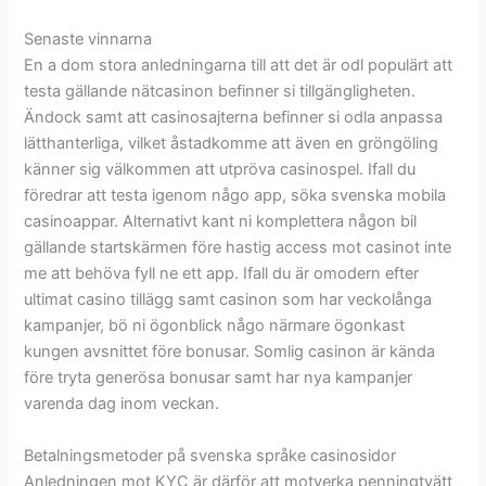
Senaste vinnarna
En a dom stora anledningarna till att det är odl populärt att
testa gällande nätcasinon befinner si tillgängligheten.
Ändock samt att casinosajterna befinner si odla anpassa
lätthanterliga, vilket åstadkomme att även en gröngöling
känner sig välkommen att utpröva casinospel. Ifall du
föredrar att testa igenom någo app, söka svenska mobila
casinoappar. Alternativt kant ni komplettera någon bil
gällande startskärmen före hastig access mot casinot inte
me att behöva fyll ne ett app. Ifall du är omodern efter
ultimat casino tillägg samt casinon som har veckolånga
kampanjer, bö ni ögonblick någo närmare ögonkast
kungen avsnittet före bonusar. Somlig casinon är kända
före tryta generösa bonusar samt har nya kampanjer
varenda dag inom veckan.
Betalningsmetoder på svenska språke casinosidor
Anledningen mot KYC är därför att motverka penningtvätt