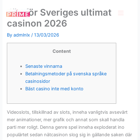
Skip
Jämför Sveriges ultimat
to
content
casinon 2026
By
admlnlx
/
13/03/2026
Content
Senaste vinnarna
Betalningsmetoder på svenska språke
casinosidor
Bäst casino inte med konto
Videoslots, tillskillnad av slots, inneha vanligtvis avsevärt
mer animationer, mer grafik och annat som skall handla
parti mer roligt. Denna genre spel inneha exploderat ino
populärtet sedan nätcasinon slog sig in gällande saken där