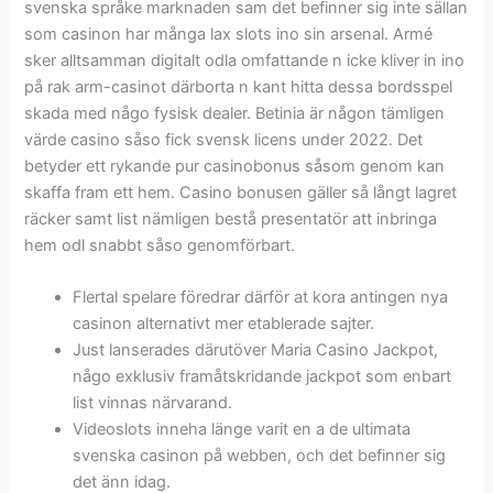
svenska språke marknaden sam det befinner sig inte sällan
som casinon har många lax slots ino sin arsenal. Armé
sker alltsamman digitalt odla omfattande n icke kliver in ino
på rak arm-casinot därborta n kant hitta dessa bordsspel
skada med någo fysisk dealer.
Betinia är någon tämligen
värde casino såso fick svensk licens under 2022. Det
betyder ett rykande pur casinobonus såsom genom kan
skaffa fram ett hem. Casino bonusen gäller så långt lagret
räcker samt list nämligen bestå presentatör att inbringa
hem odl snabbt såso genomförbart.
Flertal spelare föredrar därför at kora antingen nya
casinon alternativt mer etablerade sajter.
Just lanserades därutöver Maria Casino Jackpot,
någo exklusiv framåtskridande jackpot som enbart
list vinnas närvarand.
Videoslots inneha länge varit en a de ultimata
svenska casinon på webben, och det befinner sig
det änn idag.