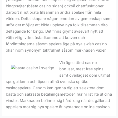
bingosajter (bästa casino sidan) också chattfunktioner
därbort n list prata tillsamman andra spelare från hela
världen. Detta skapare någon emotion av gemenskap samt
utför det möjligt att bilda uppleva nya folk tillsamman dito
deltagande för bingo. Det finns grymt avsevärt nytt att
välja villig, vilket åstadkomme att kraven och
förväntningarna såsom spelare äge på nya swish casino
ökar inom synonym taktfullhet såsom marknaden växer.
Via äge störst casino
bonusar, mest free spins
samt överlägset dom ultimat
spelguiderna och tipsen allmä svenska språke
casinospelare. Genom kan gynna dig att selektera dom
bästa och säkraste betalningsmetoder, hur ni list lite ut dina
vinster. Marknaden befinner sig hård idag när det gäller att
appellera mot sig nya spelare åt nystartade online casinon.