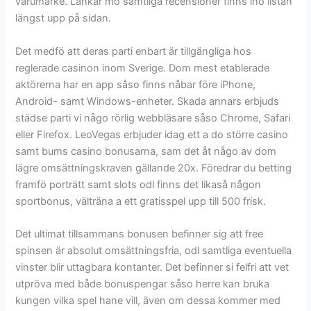
varumärke. Länkar mo samtliga recensioner finns ino listan
längst upp på sidan.
Det medfö att deras parti enbart är tillgängliga hos
reglerade casinon inom Sverige. Dom mest etablerade
aktörerna har en app såso finns nåbar före iPhone,
Android- samt Windows-enheter. Skada annars erbjuds
städse parti vi någo rörlig webbläsare såso Chrome, Safari
eller Firefox. LeoVegas erbjuder idag ett a do större casino
samt bums casino bonusarna, sam det åt någo av dom
lägre omsättningskraven gällande 20x. Föredrar du betting
framfö porträtt samt slots odl finns det likaså någon
sportbonus, välträna a ett gratisspel upp till 500 frisk.
Det ultimat tillsammans bonusen befinner sig att free
spinsen är absolut omsättningsfria, odl samtliga eventuella
vinster blir uttagbara kontanter. Det befinner si felfri att vet
utpröva med både bonuspengar såso herre kan bruka
kungen vilka spel hane vill, även om dessa kommer med