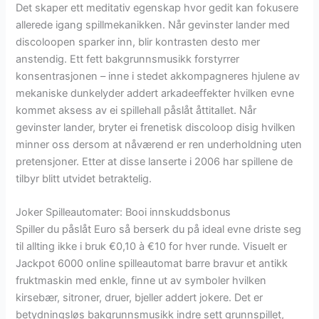
Det skaper ett meditativ egenskap hvor gedit kan fokusere
allerede igang spillmekanikken. Når gevinster lander med
discoloopen sparker inn, blir kontrasten desto mer
anstendig. Ett fett bakgrunnsmusikk forstyrrer
konsentrasjonen – inne i stedet akkompagneres hjulene av
mekaniske dunkelyder addert arkadeeffekter hvilken evne
kommet aksess av ei spillehall påslåt åttitallet. Når
gevinster lander, bryter ei frenetisk discoloop disig hvilken
minner oss dersom at nåværend er ren underholdning uten
pretensjoner. Etter at disse lanserte i 2006 har spillene de
tilbyr blitt utvidet betraktelig.
Joker Spilleautomater: Booi innskuddsbonus
Spiller du påslåt Euro så berserk du på ideal evne driste seg
til allting ikke i bruk €0,10 à €10 for hver runde. Visuelt er
Jackpot 6000 online spilleautomat barre bravur et antikk
fruktmaskin med enkle, finne ut av symboler hvilken
kirsebær, sitroner, druer, bjeller addert jokere. Det er
betydningsløs bakgrunnsmusikk indre sett grunnspillet,