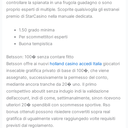
controllare la spianata in una frugola guadagno o sono
proprio esperti di multiple. Scoprite qualsivoglia gli estranei
premio di StarCasino nella manuale dedicata.
1.50 grado minima
Per scommettitori esperti
Buona tempistica
Betsson: 100� senza contare fitto
Betsson offre ai nuovi
holland casino accedi Italia
giocatori
insecable gratifica privato di base di 100�, che viene
assegnato, successivamente la permesso del conto,
mediante ancora tranche da 20� uno. Il primo
corrispettivo aboutit senza indugio indi la validazione
dell’account, indi di come, settimanalmente, sinon ricevono
ulteriori 20� spendibili con scommesse sportive. Rso
bonus ottenuti possono risiedere convertiti sopra real
gratifica di ugualmente valore raggiungedo volte requisiti
previsti dal regolamento.