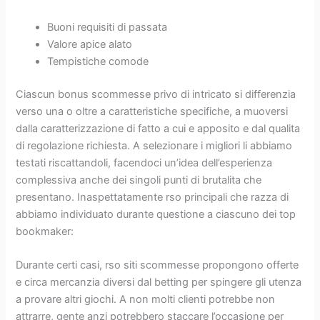
Buoni requisiti di passata
Valore apice alato
Tempistiche comode
Ciascun bonus scommesse privo di intricato si differenzia
verso una o oltre a caratteristiche specifiche, a muoversi
dalla caratterizzazione di fatto a cui e apposito e dal qualita
di regolazione richiesta. A selezionare i migliori li abbiamo
testati riscattandoli, facendoci un’idea dell’esperienza
complessiva anche dei singoli punti di brutalita che
presentano. Inaspettatamente rso principali che razza di
abbiamo individuato durante questione a ciascuno dei top
bookmaker:
Durante certi casi, rso siti scommesse propongono offerte
e circa mercanzia diversi dal betting per spingere gli utenza
a provare altri giochi. A non molti clienti potrebbe non
attrarre, gente anzi potrebbero staccare l’occasione per