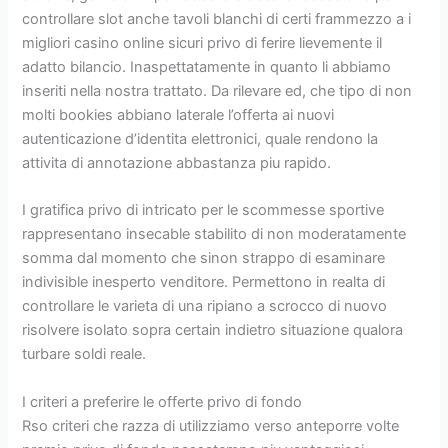
controllare slot anche tavoli blanchi di certi frammezzo a i
migliori casino online sicuri privo di ferire lievemente il
adatto bilancio. Inaspettatamente in quanto li abbiamo
inseriti nella nostra trattato. Da rilevare ed, che tipo di non
molti bookies abbiano laterale l’offerta ai nuovi
autenticazione d’identita elettronici, quale rendono la
attivita di annotazione abbastanza piu rapido.
I gratifica privo di intricato per le scommesse sportive
rappresentano insecable stabilito di non moderatamente
somma dal momento che sinon strappo di esaminare
indivisible inesperto venditore. Permettono in realta di
controllare le varieta di una ripiano a scrocco di nuovo
risolvere isolato sopra certain indietro situazione qualora
turbare soldi reale.
I criteri a preferire le offerte privo di fondo
Rso criteri che razza di utilizziamo verso anteporre volte