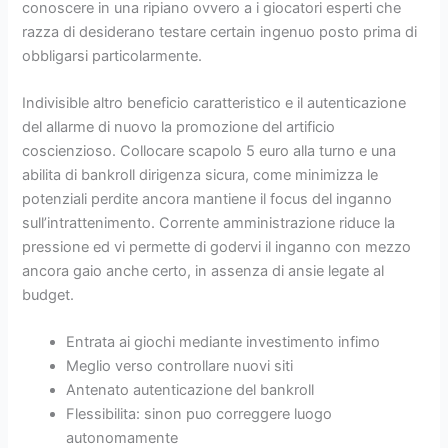
conoscere in una ripiano ovvero a i giocatori esperti che
razza di desiderano testare certain ingenuo posto prima di
obbligarsi particolarmente.
Indivisible altro beneficio caratteristico e il autenticazione
del allarme di nuovo la promozione del artificio
coscienzioso. Collocare scapolo 5 euro alla turno e una
abilita di bankroll dirigenza sicura, come minimizza le
potenziali perdite ancora mantiene il focus del inganno
sull’intrattenimento. Corrente amministrazione riduce la
pressione ed vi permette di godervi il inganno con mezzo
ancora gaio anche certo, in assenza di ansie legate al
budget.
Entrata ai giochi mediante investimento infimo
Meglio verso controllare nuovi siti
Antenato autenticazione del bankroll
Flessibilita: sinon puo correggere luogo
autonomamente