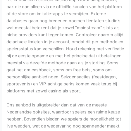
pak die dan alleen via de officiële kanalen van het platform
of de store om imitatie-apps te vermijden. Externe
databases gaan nog breder en noemen tientallen studio’s,
wat meestal betekent dat je zowel “mainstream” slots als
niche providers kunt tegenkomen. Controleer daarom altijd
de actuele limieten in je account, omdat dit per methode en
spelersstatus kan verschillen. Houd rekening met verificatie
bij de eerste opname en met het principe dat uitbetalingen
meestal via dezelfde methode gaan als je storting. Soms
gaat het om cashback, soms om free bets, soms om
persoonlijke aanbiedingen. Seizoensacties (feestdagen,
sportevents) en VIP-achtige perks komen vaak terug bij
platforms met zowel casino als sport.
Ons aanbod is uitgebreider dan dat van de meeste
Nederlandse goksites, waardoor spelers een ruime keuze
hebben. Bovendien bieden we spelers de mogelijkheid tot
live wedden, wat de wedervaring nog spannender maakt.