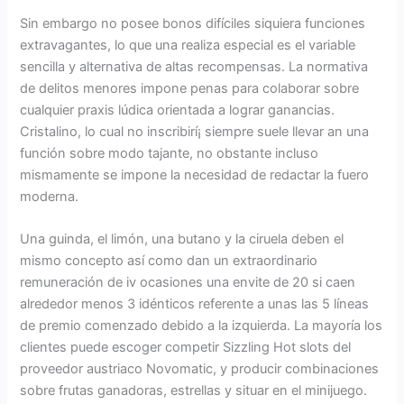
Sin embargo no posee bonos difíciles siquiera funciones
extravagantes, lo que una realiza especial es el variable
sencilla y alternativa de altas recompensas. La normativa
de delitos menores impone penas para colaborar sobre
cualquier praxis lúdica orientada a lograr ganancias.
Cristalino, lo cual no inscribirí¡ siempre suele llevar an una
función sobre modo tajante, no obstante incluso
mismamente se impone la necesidad de redactar la fuero
moderna.
Una guinda, el limón, una butano y la ciruela deben el
mismo concepto así­ como dan un extraordinario
remuneración de iv ocasiones una envite de 20 si caen
alrededor menos 3 idénticos referente a unas las 5 líneas
de premio comenzado debido a la izquierda. La mayorí­a los
clientes puede escoger competir Sizzling Hot slots del
proveedor austriaco Novomatic, y producir combinaciones
sobre frutas ganadoras, estrellas y situar en el minijuego.