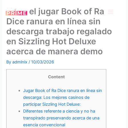
Skip
Hace el jugar Book of Ra
to
content
Dice ranura en línea sin
descarga trabajo regalado
en Sizzling Hot Deluxe
acerca de manera demo
By
admlnlx
/
10/03/2026
Content
Jugar Book of Ra Dice ranura en línea sin
descarga: Los mejores casinos de
participar Sizzling Hot Deluxe:
Diferentes referente a ciencia y no ha
transpirado preservando acerca de una
esencia convencional