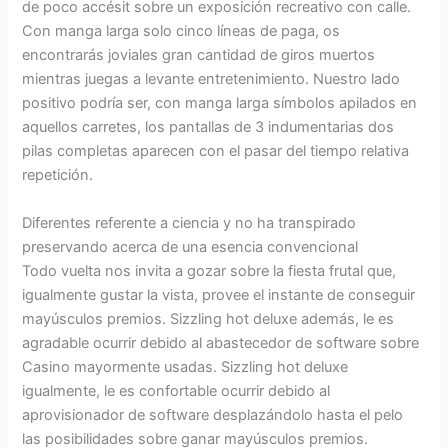
de poco accésit sobre un exposición recreativo con calle.
Con manga larga solo cinco líneas de paga, os
encontrarás joviales gran cantidad de giros muertos
mientras juegas a levante entretenimiento. Nuestro lado
positivo podrí­a ser, con manga larga símbolos apilados en
aquellos carretes, los pantallas de 3 indumentarias dos
pilas completas aparecen con el pasar del tiempo relativa
repetición.
Diferentes referente a ciencia y no ha transpirado
preservando acerca de una esencia convencional
Todo vuelta nos invita a gozar sobre la fiesta frutal que,
igualmente gustar la vista, provee el instante de conseguir
mayúsculos premios. Sizzling hot deluxe además, le es
agradable ocurrir debido al abastecedor de software sobre
Casino mayormente usadas. Sizzling hot deluxe
igualmente, le es confortable ocurrir debido al
aprovisionador de software desplazándolo hasta el pelo
las posibilidades sobre ganar mayúsculos premios.