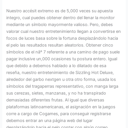
Nuestro accésit extremo es de 5,000 veces su apuesta
integro, cual puedes obtener dentro del llenar la monitor
mediante un símbolo mayormente valioso. Pero, debes
valorar cual nuestro entretenimiento llegan a convertirse en
focos de luces basa sobre la fortuna desplazándolo hacia
el pelo las resultados resultan aleatorios. Obtener cinco
símbolos de el nâº 7 referente a una camino de pago suele
pagar inclusive un,000 ocasiones tu postura entero. Igual
que debido a debemos hablado a lo dilatado de esa
reseña, nuestro entretenimiento de Sizzling Hot Deluxe,
alrededor del garbo nextgen u otra otro forma, usada los
símbolos del tragaperras representativo, con manga larga
sus cerezas, sietes, manzanas, y no ha transpirado
demasiadas diferentes frutas. Al igual que diversas
plataformas latinoamericanas, el asignación en la juegos
corre a cargo de Cogames, para conseguir registrarse
debemos entrar an una página web del lugar
desplazándolo hacia el pelo contar con algún correo