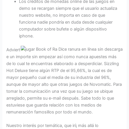
Los créditos de monedas online de las juegos en
demo se recargan siempre que el usuario actualiza
nuestro website, no importa en caso de que
funciona nadie pondrí­a en duda desde cualquier
computador sobre bufete o algún dispositivo
iphone.
Adviert
e un importe sin empezar así­ como nunca apuestes más
de lo cual te encuentras elaborado a desperdiciar. Sizzling
Hot Deluxe tiene algún RTP de el 95,66%, la cual es de
mayor pequeño cual el media de su industria del 96%,
aunque de mayor alto que otras juegos de Novomatic. Para
tomar la comunicación una vez que su juego se ubique
arreglado, permite su e-mail después. Sabe todo lo que
estuviese que guarda relación con los medios de
remuneración famosillos por todo el mundo.
Nuestro interés por temática, que irí¡ más allá lo